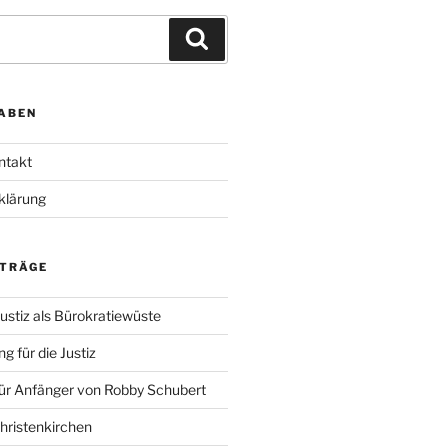
Suchen
ABEN
ntakt
klärung
ITRÄGE
ustiz als Bürokratiewüste
g für die Justiz
für Anfänger von Robby Schubert
Christenkirchen