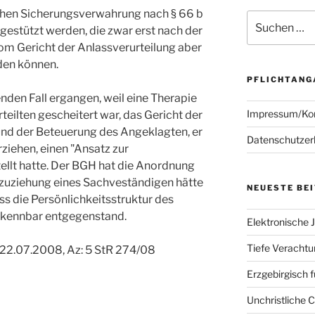
chen Sicherungsverwahrung nach § 66 b
Suchen
gestützt werden, die zwar erst nach der
nach:
 vom Gericht der Anlassverurteilung aber
rden können.
PFLICHTANG
den Fall ergangen, weil eine Therapie
Impressum/Ko
teilten gescheitert war, das Gericht der
und der Beteuerung des Angeklagten, er
Datenschutzer
ziehen, einen "Ansatz zur
ellt hatte. Der BGH hat die Anordnung
nzuziehung eines Sachveständigen hätte
NEUESTE BE
ss die Persönlichkeitsstruktur des
rkennbar entgegenstand.
Elektronische J
Tiefe Verachtun
 22.07.2008, Az: 5 StR 274/08
Erzgebirgisch 
Unchristliche 