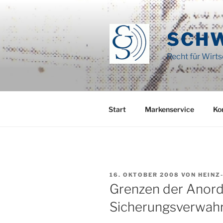
Zum
Inhalt
springen
SCH
Recht für Wirt
Start
Markenservice
Ko
VERÖFFENTLICHT
16. OKTOBER 2008
VON
HEINZ
AM
Grenzen der Anord
Sicherungsverwah