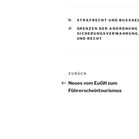
KATEGORIEN
STRAFRECHT UND BUSSGEL
SCHLAGWÖRTER
GRENZEN DER ANORDNUNG
SICHERUNGSVERWAHRUNG
UND RECHT
Beitragsnavigation
Vorheriger
ZURÜCK
Beitrag
Neues vom EuGH zum
Führerscheintourismus