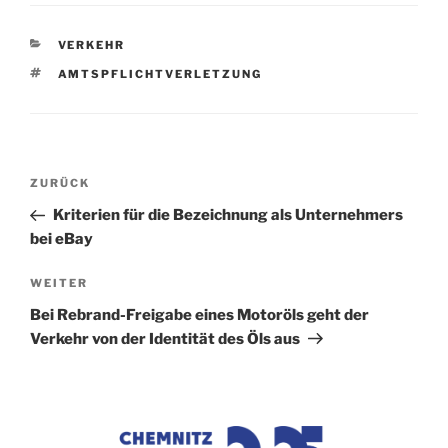
KATEGORIEN
VERKEHR
SCHLAGWÖRTER
AMTSPFLICHTVERLETZUNG
Beitragsnavigation
Vorheriger
ZURÜCK
Beitrag
Kriterien für die Bezeichnung als Unternehmers
bei eBay
Nächster
WEITER
Beitrag
Bei Rebrand-Freigabe eines Motoröls geht der
Verkehr von der Identität des Öls aus