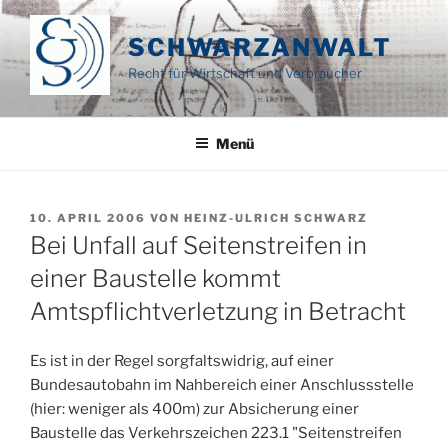
Zum
Inhalt
SCHWARZANWALT
springen
Recht für Wirtschaft und Verbraucher
Menü
VERÖFFENTLICHT
10. APRIL 2006
VON
HEINZ-ULRICH SCHWARZ
AM
Bei Unfall auf Seitenstreifen in
einer Baustelle kommt
Amtspflichtverletzung in Betracht
Es ist in der Regel sorgfaltswidrig, auf einer
Bundesautobahn im Nahbereich einer Anschlussstelle
(hier: weniger als 400m) zur Absicherung einer
Baustelle das Verkehrszeichen 223.1 "Seitenstreifen