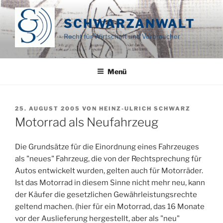
Zum
Inhalt
SCHWARZANWALT
springen
Recht für Wirtschaft und Verbraucher
Menü
VERÖFFENTLICHT
25. AUGUST 2005
VON
HEINZ-ULRICH SCHWARZ
AM
Motorrad als Neufahrzeug
Die Grundsätze für die Einordnung eines Fahrzeuges
als "neues" Fahrzeug, die von der Rechtsprechung für
Autos entwickelt wurden, gelten auch für Motorräder.
Ist das Motorrad in diesem Sinne nicht mehr neu, kann
der Käufer die gesetzlichen Gewährleistungsrechte
geltend machen. (hier für ein Motorrad, das 16 Monate
vor der Auslieferung hergestellt, aber als "neu"