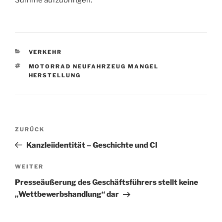
Summe aufzubringen.
KATEGORIEN
VERKEHR
SCHLAGWÖRTER
MOTORRAD NEUFAHRZEUG MANGEL
HERSTELLUNG
Beitragsnavigation
Vorheriger
ZURÜCK
Beitrag
Kanzleiidentität – Geschichte und CI
Nächster
WEITER
Beitrag
Presseäußerung des Geschäftsführers stellt keine
„Wettbewerbshandlung“ dar