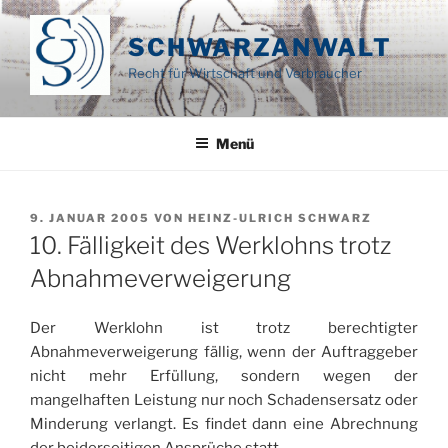
Zum
Inhalt
SCHWARZANWALT
springen
Recht für Wirtschaft und Verbraucher
Menü
VERÖFFENTLICHT
9. JANUAR 2005
VON
HEINZ-ULRICH SCHWARZ
AM
10. Fälligkeit des Werklohns trotz
Abnahmeverweigerung
Der Werklohn ist trotz berechtigter
Abnahmeverweigerung fällig, wenn der Auftraggeber
nicht mehr Erfüllung, sondern wegen der
mangelhaften Leistung nur noch Schadensersatz oder
Minderung verlangt. Es findet dann eine Abrechnung