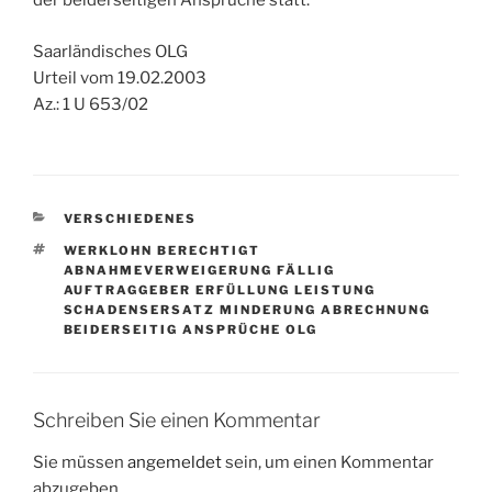
der beiderseitigen Ansprüche statt.
Saarländisches OLG
Urteil vom 19.02.2003
Az.: 1 U 653/02
KATEGORIEN
VERSCHIEDENES
SCHLAGWÖRTER
WERKLOHN BERECHTIGT
ABNAHMEVERWEIGERUNG FÄLLIG
AUFTRAGGEBER ERFÜLLUNG LEISTUNG
SCHADENSERSATZ MINDERUNG ABRECHNUNG
BEIDERSEITIG ANSPRÜCHE OLG
Schreiben Sie einen Kommentar
Sie müssen
angemeldet
sein, um einen Kommentar
abzugeben.