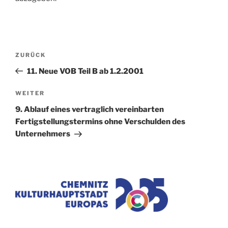
Beitragsnavigation
Vorheriger
ZURÜCK
Beitrag
11. Neue VOB Teil B ab 1.2.2001
Nächster
WEITER
Beitrag
9. Ablauf eines vertraglich vereinbarten
Fertigstellungstermins ohne Verschulden des
Unternehmers