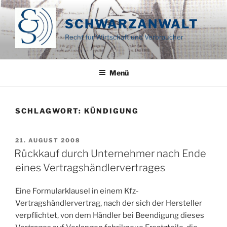
Zum
Inhalt
SCHWARZANWALT
springen
Recht für Wirtschaft und Verbraucher
Menü
SCHLAGWORT:
KÜNDIGUNG
VERÖFFENTLICHT
21. AUGUST 2008
AM
Rückkauf durch Unternehmer nach Ende
eines Vertragshändlervertrages
Eine Formularklausel in einem Kfz-
Vertragshändlervertrag, nach der sich der Hersteller
verpflichtet, von dem Händler bei Beendigung dieses