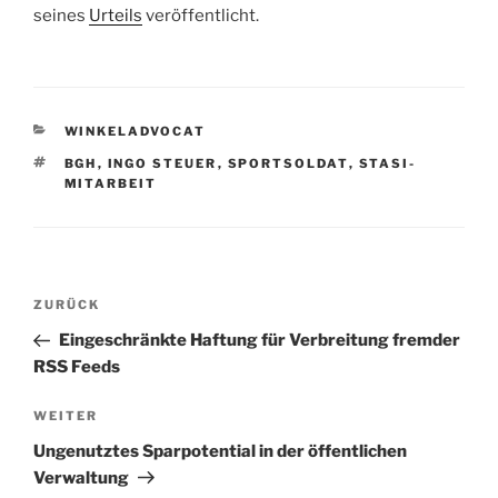
seines
Urteils
veröffentlicht.
KATEGORIEN
WINKELADVOCAT
SCHLAGWÖRTER
BGH
,
INGO STEUER
,
SPORTSOLDAT
,
STASI-
MITARBEIT
Beitragsnavigation
Vorheriger
ZURÜCK
Beitrag
Eingeschränkte Haftung für Verbreitung fremder
RSS Feeds
Nächster
WEITER
Beitrag
Ungenutztes Sparpotential in der öffentlichen
Verwaltung