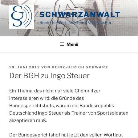
Zum
Inhalt
SCHWARZANWALT
springen
Recht für Wirtschaft und Verbraucher
Menü
VERÖFFENTLICHT
18. JUNI 2012
VON
HEINZ-ULRICH SCHWARZ
AM
Der BGH zu Ingo Steuer
Ein Thema, das nicht nur viele Chemnitzer
interessieren wird: die Gründe des
Bundesgerichtshofs, warum die Bundesrepublik
Deutschland Ingo Steuer als Trainer von Sportsoldaten
akzeptieren muß.
Der Bundesgerichtshof hat jetzt den vollen Wortlaut