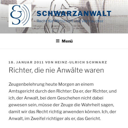
Zum
Inhalt
SCHWARZANWALT
springen
Recht für Wirtschaft und Verbraucher
Menü
VERÖFFENTLICHT
18. JANUAR 2011
VON
HEINZ-ULRICH SCHWARZ
AM
Richter, die nie Anwälte waren
Zeugenbelehrung heute Morgen an einem
Amtsgericht durch den Richter: Da er, der Richter, und
ich, der Anwalt, bei dem Geschehen nicht dabei
gewesen sein, müsse der Zeuge die Wahrheit sagen,
damit wir das Recht richtig anwenden können. Ich, der
Anwalt, im Zweifel richtiger als er, das Gericht.