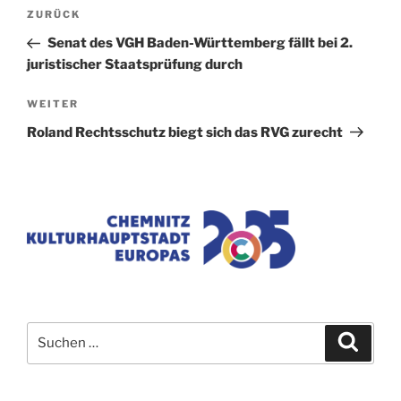
Beitragsnavigation
Vorheriger
ZURÜCK
Beitrag
Senat des VGH Baden-Württemberg fällt bei 2.
juristischer Staatsprüfung durch
Nächster
WEITER
Beitrag
Roland Rechtsschutz biegt sich das RVG zurecht
Suchen
Suche
nach: