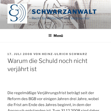
Zum
Inhalt
SCHWARZANWALT
springen
Recht für Wirtschaft und Verbraucher
Menü
VERÖFFENTLICHT
17. JULI 2008
VON
HEINZ-ULRICH SCHWARZ
AM
Warum die Schuld noch nicht
verjährt ist
Die regelmäßige
Verjährungsfrist
beträgt seit der
Reform des BGB vor einigen Jahren
drei Jahre
, wobei
die Frist am
Ende
des Jahres beginnt, in dem der
Anspruch entstanden ist. Zum 31.12.2008 sind daher