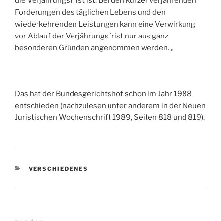
die Verjährungsfrist ist. Bei den kürzer verjährenden
Forderungen des täglichen Lebens und den
wiederkehrenden Leistungen kann eine Verwirkung
vor Ablauf der Verjährungsfrist nur aus ganz
besonderen Gründen angenommen werden. „
Das hat der
Bundesgerichtshof
schon im Jahr 1988
entschieden (nachzulesen unter anderem in der Neuen
Juristischen Wochenschrift 1989, Seiten 818 und 819).
KATEGORIEN
VERSCHIEDENES
Beitragsnavigation