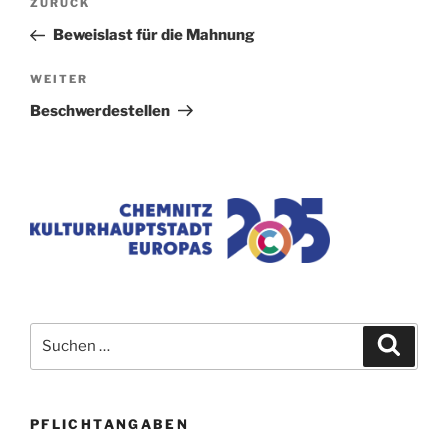
Vorheriger
ZURÜCK
Beitrag
Beweislast für die Mahnung
Nächster
WEITER
Beitrag
Beschwerdestellen
Suchen
Suche
nach:
PFLICHTANGABEN