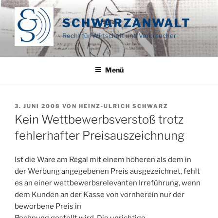
Zum
Inhalt
SCHWARZANWALT
springen
Recht für Wirtschaft und Verbraucher
Menü
VERÖFFENTLICHT
3. JUNI 2008
VON
HEINZ-ULRICH SCHWARZ
AM
Kein Wettbewerbsverstoß trotz
fehlerhafter Preisauszeichnung
Ist die Ware am Regal mit einem höheren als dem in
der Werbung angegebenen Preis ausgezeichnet, fehlt
es an einer wettbewerbsrelevanten Irreführung, wenn
dem Kunden an der Kasse von vornherein nur der
beworbene Preis in