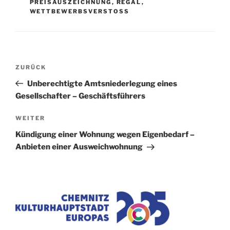
PREISAUSZEICHNUNG
,
REGAL
,
WETTBEWERBSVERSTOSS
Beitragsnavigation
Vorheriger
ZURÜCK
Beitrag
Unberechtigte Amtsniederlegung eines
Gesellschafter – Geschäftsführers
Nächster
WEITER
Beitrag
Kündigung einer Wohnung wegen Eigenbedarf –
Anbieten einer Ausweichwohnung