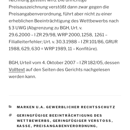
Rechnung gestellt wird. Die unrichtige
Preisauszeichnung verstößt dann zwar gegen die
Preisangabenverordnung, führt aber nicht zu einer
erheblichen Beeinträchtigung des Wettbewerbs nach
§ 3 UWG (Abgrenzung zu BGH, Urt. v.
29.6.2000 – I ZR 29/98, WRP 2000, 1258, 1261 –
Filialleiterfehler; Urt. v. 30.3.1988 – I ZR 101/86, GRUR
1988, 629, 630 = WRP 1989, 11 – Konfitüre).
BGH, Urteil vom 4. Oktober 2007 – I ZR 182/05
, dessen
Volltext
auf den Seiten des Gerichts nachgelesen
werden kann.
KATEGORIEN
MARKEN U.A. GEWERBLICHER RECHTSSCHUTZ
SCHLAGWÖRTER
GERINGFÜGIGE BEEINTRÄCHTIGUNG DES
WETTBEWERBS
,
GERINGFÜGIGER VERSTOSS
,
KASSE
,
PREISANGABENVERORDNUNG
,