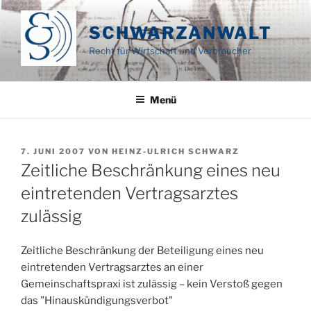
Zum
Inhalt
SCHWARZANWALT
springen
Recht für Wirtschaft und Verbraucher
Menü
VERÖFFENTLICHT
7. JUNI 2007
VON
HEINZ-ULRICH SCHWARZ
AM
Zeitliche Beschränkung eines neu
eintretenden Vertragsarztes
zulässig
Zeitliche Beschränkung der Beteiligung eines neu
eintretenden Vertragsarztes an einer
Gemeinschaftspraxi ist zulässig – kein Verstoß gegen
das "Hinauskündigungsverbot"