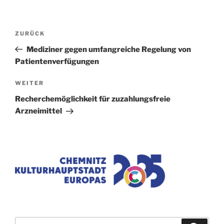
Beitragsnavigation
Vorheriger
ZURÜCK
Beitrag
Mediziner gegen umfangreiche Regelung von
Patientenverfügungen
Nächster
WEITER
Beitrag
Recherchemöglichkeit für zuzahlungsfreie
Arzneimittel
Suchen