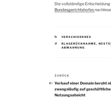
Die vollständige Entscheidung 
Bundesgerichtshofes
nachlese
KATEGORIEN
VERSCHIEDENES
SCHLAGWÖRTER
KLAGERÜCKNAHME
,
KOSTE
ABMAHNUNG
Beitragsnavigation
Vorheriger
ZURÜCK
Beitrag
Verkauf einer Domain beruht n
zwangsläufig auf geschäftliche
Nutzungsabsicht