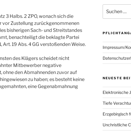
Suchen
nach:
atz 3 Halbs. 2 ZPO, wonach sich die
ner vor Zustellung zurückgenommenen
es bisherigen Sach- und Streitstandes
PFLICHTANG
t, benachteiligt die beklagte Partei
. 1, Art. 19 Abs. 4 GG verstoßenden Weise.
Impressum/Ko
Datenschutzer
sten des Klägers scheidet nicht
mahnter Mitbewerber negative
at, ohne den Abmahnenden zuvor auf
NEUESTE BE
hingewiesen zu haben; es besteht keine
 Abgemahnten, eine Gegenabmahnung
Elektronische J
Tiefe Verachtun
Erzgebirgisch 
Unchristliche 