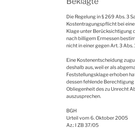
Beklagte
Die Regelung in § 269 Abs. 3 S
Kostentragungspflicht bei ei
Klage unter Berücksichtigung d
nach billigem Ermessen bestimm
nicht in einer gegen Art. 3 Abs
Eine Kostenentscheidung zugun
deshalb aus, weil er als abge
Feststellungsklage erhoben h
dessen fehlende Berechtigung 
Obliegenheit des zu Unrecht
auszusprechen.
BGH
Urteil vom 6. Oktober 2005
Az.: I ZB 37/05