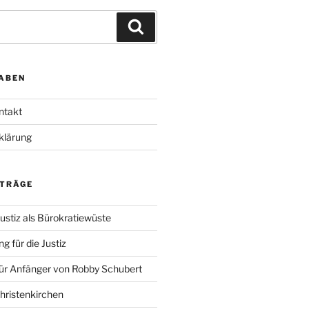
Suchen
ABEN
ntakt
klärung
ITRÄGE
ustiz als Bürokratiewüste
g für die Justiz
für Anfänger von Robby Schubert
Christenkirchen