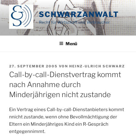
Zum
Inhalt
SCHWARZANWALT
springen
Recht für Wirtschaft und Verbraucher
Menü
VERÖFFENTLICHT
27. SEPTEMBER 2005
VON
HEINZ-ULRICH SCHWARZ
AM
Call-by-call-Dienstvertrag kommt
nach Annahme durch
Minderjährigen nicht zustande
Ein Vertrag eines Call-by-call-Dienstanbieters kommt
nnicht zustande, wenn ohne Bevollmächtigung der
Eltern ein Minderjähriges Kind ein R-Gespräch
entgegennimmt.