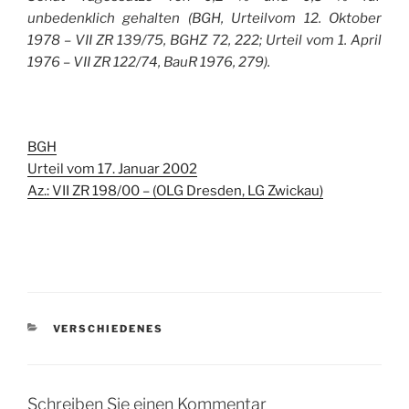
unbedenklich gehalten (BGH, Urteilvom 12. Oktober
1978 – VII ZR 139/75, BGHZ 72, 222; Urteil vom 1. April
1976 – VII ZR 122/74, BauR 1976, 279).
BGH
Urteil vom 17. Januar 2002
Az.: VII ZR 198/00 – (OLG Dresden, LG Zwickau)
KATEGORIEN
VERSCHIEDENES
Schreiben Sie einen Kommentar