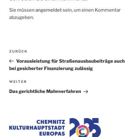
Sie müssen
angemeldet
sein, um einen Kommentar
abzugeben.
Beitragsnavigation
Vorheriger
ZURÜCK
Beitrag
Vorausleistung für Straßenausbaubeiträge auch
bei gesicherter Finanzierung zulässig
Nächster
WEITER
Beitrag
Das gerichtliche Mahnverfahren