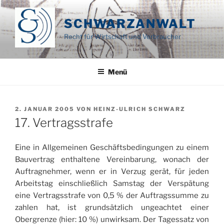
Zum
Inhalt
SCHWARZANWALT
springen
Recht für Wirtschaft und Verbraucher
Menü
VERÖFFENTLICHT
2. JANUAR 2005
VON
HEINZ-ULRICH SCHWARZ
AM
17. Vertragsstrafe
Eine in Allgemeinen Geschäftsbedingungen zu einem
Bauvertrag enthaltene Vereinbarung, wonach der
Auftragnehmer, wenn er in Verzug gerät, für jeden
Arbeitstag einschließlich Samstag der Verspätung
eine Vertragsstrafe von 0,5 % der Auftragssumme zu
zahlen hat, ist grundsätzlich ungeachtet einer
Obergrenze (hier: 10 %) unwirksam. Der Tagessatz von