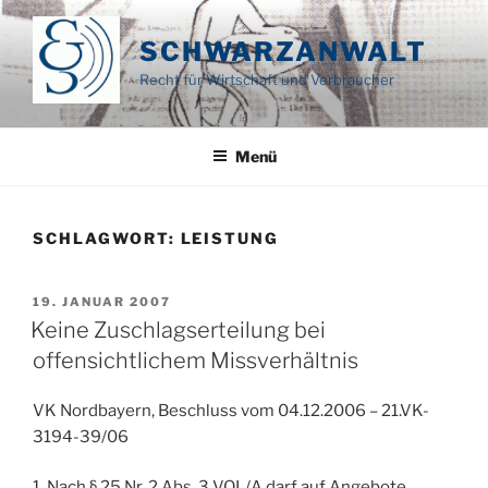
Zum
Inhalt
SCHWARZANWALT
springen
Recht für Wirtschaft und Verbraucher
Menü
SCHLAGWORT:
LEISTUNG
VERÖFFENTLICHT
19. JANUAR 2007
AM
Keine Zuschlagserteilung bei
offensichtlichem Missverhältnis
VK Nordbayern, Beschluss vom 04.12.2006 – 21.VK-
3194-39/06
1. Nach § 25 Nr. 2 Abs. 3 VOL/A darf auf Angebote,