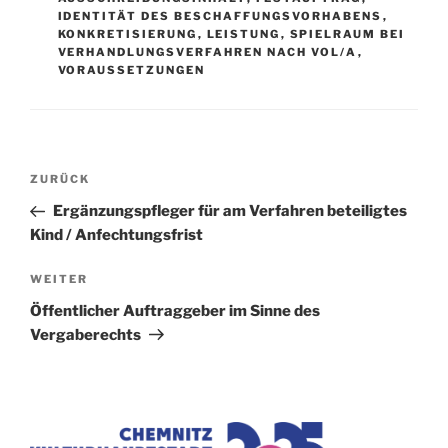
IDENTITÄT DES BESCHAFFUNGSVORHABENS
,
KONKRETISIERUNG
,
LEISTUNG
,
SPIELRAUM BEI
VERHANDLUNGSVERFAHREN NACH VOL/A
,
VORAUSSETZUNGEN
Beitragsnavigation
Vorheriger
ZURÜCK
Beitrag
Ergänzungspfleger für am Verfahren beteiligtes
Kind / Anfechtungsfrist
Nächster
WEITER
Beitrag
Öffentlicher Auftraggeber im Sinne des
Vergaberechts