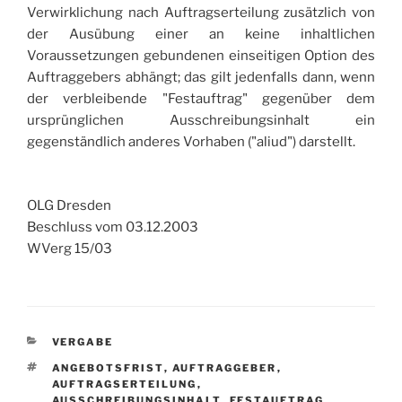
Verwirklichung nach Auftragserteilung zusätzlich von
der Ausübung einer an keine inhaltlichen
Voraussetzungen gebundenen einseitigen Option des
Auftraggebers abhängt; das gilt jedenfalls dann, wenn
der verbleibende "Festauftrag" gegenüber dem
ursprünglichen Ausschreibungsinhalt ein
gegenständlich anderes Vorhaben ("aliud") darstellt.
OLG Dresden
Beschluss vom 03.12.2003
WVerg 15/03
KATEGORIEN
VERGABE
SCHLAGWÖRTER
ANGEBOTSFRIST
,
AUFTRAGGEBER
,
AUFTRAGSERTEILUNG
,
AUSSCHREIBUNGSINHALT
,
FESTAUFTRAG
,