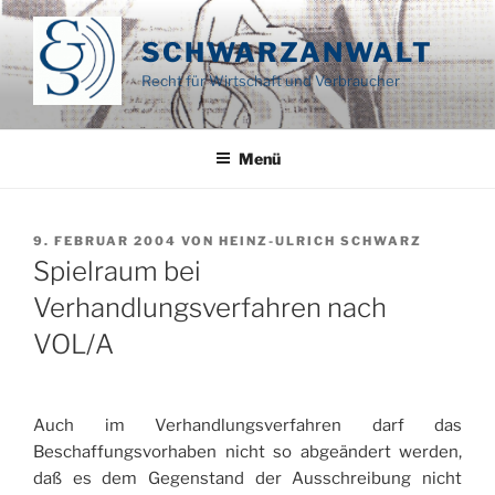
Zum
Inhalt
SCHWARZANWALT
springen
Recht für Wirtschaft und Verbraucher
Menü
VERÖFFENTLICHT
9. FEBRUAR 2004
VON
HEINZ-ULRICH SCHWARZ
AM
Spielraum bei
Verhandlungsverfahren nach
VOL/A
Auch im Verhandlungsverfahren darf das
Beschaffungsvorhaben nicht so abgeändert werden,
daß es dem Gegenstand der Ausschreibung nicht