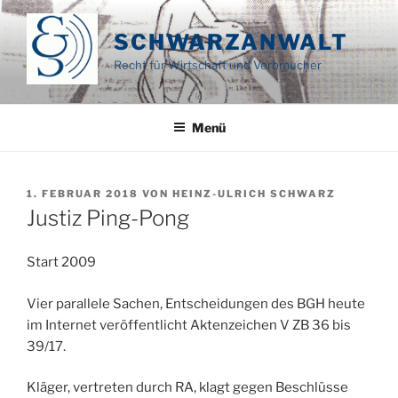
Zum
Inhalt
SCHWARZANWALT
springen
Recht für Wirtschaft und Verbraucher
Menü
VERÖFFENTLICHT
1. FEBRUAR 2018
VON
HEINZ-ULRICH SCHWARZ
AM
Justiz Ping-Pong
Start 2009
Vier parallele Sachen, Entscheidungen des BGH heute
im Internet veröffentlicht Aktenzeichen V ZB 36 bis
39/17.
Kläger, vertreten durch RA, klagt gegen Beschlüsse