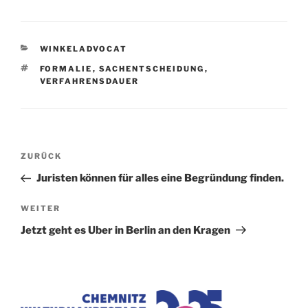
KATEGORIEN
WINKELADVOCAT
SCHLAGWÖRTER
FORMALIE
,
SACHENTSCHEIDUNG
,
VERFAHRENSDAUER
Beitragsnavigation
Vorheriger
ZURÜCK
Beitrag
Juristen können für alles eine Begründung finden.
Nächster
WEITER
Beitrag
Jetzt geht es Uber in Berlin an den Kragen