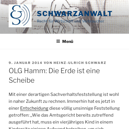
Zum
Inhalt
SCHWARZANWALT
springen
Recht für Wirtschaft und Verbraucher
Menü
VERÖFFENTLICHT
9. JANUAR 2014
VON
HEINZ-ULRICH SCHWARZ
AM
OLG Hamm: Die Erde ist eine
Scheibe
Mit einer derartigen Sachverhaltsfeststellung ist wohl
in naher Zukunft zu rechnen. Immerhin hat es jetzt in
einer
Entscheidung
diese völlig unsinnige Feststellung
getroffen: „
Wie das Amtsgericht bereits zutreffend
ausgeführt hat, muss ein vierjähriges Kind in einem