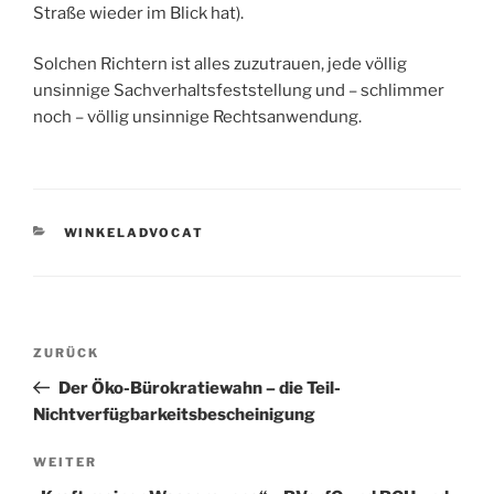
Straße wieder im Blick hat).
Solchen Richtern ist alles zuzutrauen, jede völlig
unsinnige Sachverhaltsfeststellung und – schlimmer
noch – völlig unsinnige Rechtsanwendung.
KATEGORIEN
WINKELADVOCAT
Beitragsnavigation
Vorheriger
ZURÜCK
Beitrag
Der Öko-Bürokratiewahn – die Teil-
Nichtverfügbarkeitsbescheinigung
Nächster
WEITER
Beitrag