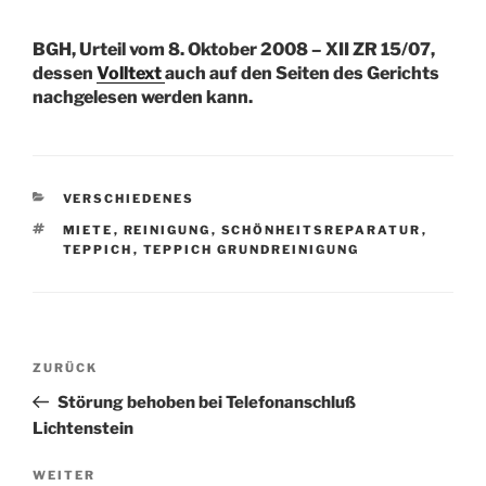
BGH, Urteil vom 8. Oktober 2008 – XII ZR 15/07,
dessen
Volltext
auch auf den Seiten des Gerichts
nachgelesen werden kann.
KATEGORIEN
VERSCHIEDENES
SCHLAGWÖRTER
MIETE
,
REINIGUNG
,
SCHÖNHEITSREPARATUR
,
TEPPICH
,
TEPPICH GRUNDREINIGUNG
Beitragsnavigation
Vorheriger
ZURÜCK
Beitrag
Störung behoben bei Telefonanschluß
Lichtenstein
Nächster
WEITER