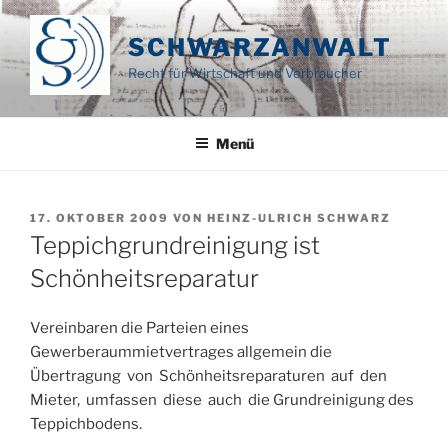
Zum
Inhalt
SCHWARZANWALT
springen
Recht für Wirtschaft und Verbraucher
Menü
VERÖFFENTLICHT
17. OKTOBER 2009
VON
HEINZ-ULRICH SCHWARZ
AM
Teppichgrundreinigung ist
Schönheitsreparatur
Vereinbaren die Parteien eines
Gewerberaummietvertrages allgemein die
Übertragung von Schönheitsreparaturen auf den
Mieter, umfassen diese auch die Grundreinigung des
Teppichbodens.