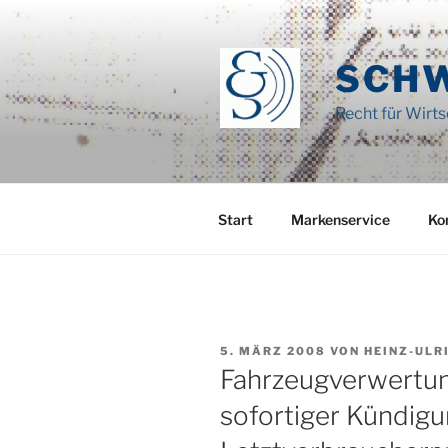
Zum
Inhalt
springen
SCH
Recht für Wirt
Start
Markenservice
Ko
VERÖFFENTLICHT
5. MÄRZ 2008
VON
HEINZ-ULR
AM
Fahrzeugverwertun
sofortiger Kündig