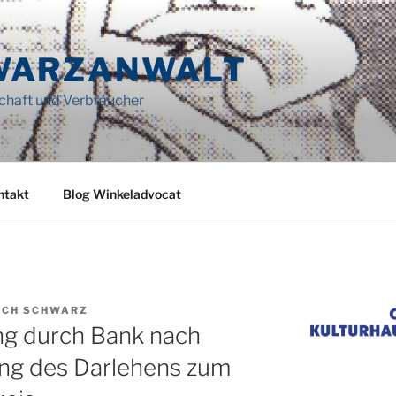
WARZANWALT
schaft und Verbraucher
ntakt
Blog Winkeladvocat
ICH SCHWARZ
g durch Bank nach
ung des Darlehens zum