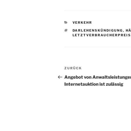
KATEGORIEN
VERKEHR
SCHLAGWÖRTER
DARLEHENSKÜNDIGUNG
,
H
LETZTVERBRAUCHERPREI
Beitragsnavigation
Vorheriger
ZURÜCK
Beitrag
Angebot von Anwaltsleistungen
Internetauktion ist zulässig