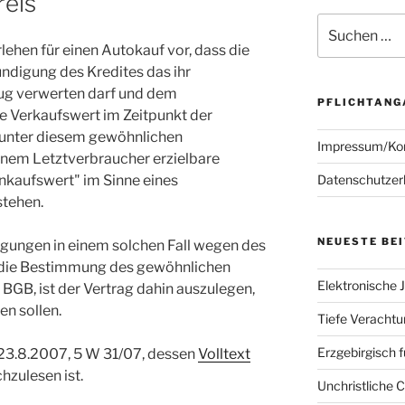
reis
Suchen
nach:
rlehen für einen Autokauf vor, dass die
ündigung des Kredites das ihr
ug verwerten darf und dem
PFLICHTANG
 Verkaufswert im Zeitpunkt der
 unter diesem gewöhnlichen
Impressum/Ko
nem Letztverbraucher erzielbare
Datenschutzer
inkaufswert" im Sinne eines
stehen.
NEUESTE BE
ngungen in einem solchen Fall wegen des
 die Bestimmung des gewöhnlichen
Elektronische J
 BGB, ist der Vertrag dahin auszulegen,
en sollen.
Tiefe Verachtun
Erzgebirgisch 
23.8.
2007
, 5 W 31/07
, dessen
Volltext
hzulesen ist.
Unchristliche 