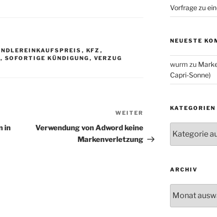
Vorfrage zu ein
NEUESTE KO
ÄNDLEREINKAUFSPREIS
,
KFZ
,
S
,
SOFORTIGE KÜNDIGUNG
,
VERZUG
wurm
zu
Marke
Capri-Sonne)
KATEGORIEN
WEITER
Nächster
Beitrag
Kategorien
 in
Verwendung von Adword keine
Markenverletzung
ARCHIV
Archiv