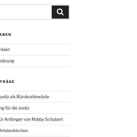
Suchen
ABEN
ntakt
klärung
ITRÄGE
ustiz als Bürokratiewüste
g für die Justiz
für Anfänger von Robby Schubert
Christenkirchen