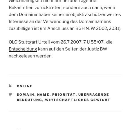
Gleichnamigkeit nicht nur bei überragender
Bekanntheit zurücktreten, sondern auch dann, wenn
dem Domaininhaber keinerlei objektiv schützenwertes
Interesse an der Verwendung des Domainnamens
zuzubilligen ist (im Anschluss an BGH NJW 2002, 2031).
OLG Stuttgart Urteil vom 26.7.2007, 7 U 55/07,
die
Entscheidung
kann auf den Seiten der Justiz BW
nachgelesen werden.
KATEGORIEN
ONLINE
SCHLAGWÖRTER
DOMAIN
,
NAME
,
PRIORITÄT
,
ÜBERRAGENDE
BEDEUTUNG
,
WIRTSCHAFTLICHES GEWICHT
Beitragsnavigation