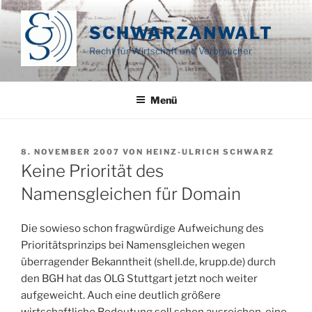
Zum
Inhalt
SCHWARZANWALT
springen
Recht für Wirtschaft und Verbraucher
Menü
VERÖFFENTLICHT
8. NOVEMBER 2007
VON
HEINZ-ULRICH SCHWARZ
AM
Keine Priorität des
Namensgleichen für Domain
Die sowieso schon fragwürdige Aufweichung des
Prioritätsprinzips bei Namensgleichen wegen
überragender Bekanntheit (shell.de, krupp.de) durch
den BGH hat das OLG Stuttgart jetzt noch weiter
aufgeweicht. Auch eine deutlich größere