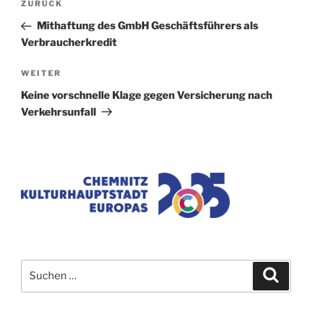
Vorheriger
ZURÜCK
Beitrag
Mithaftung des GmbH Geschäftsführers als
Verbraucherkredit
Nächster
WEITER
Beitrag
Keine vorschnelle Klage gegen Versicherung nach
Verkehrsunfall
Suchen
Suche
nach: