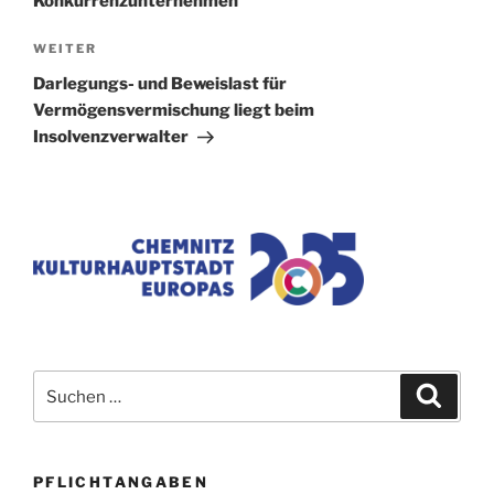
Konkurrenzunternehmen
Nächster
WEITER
Beitrag
Darlegungs- und Beweislast für
Vermögensvermischung liegt beim
Insolvenzverwalter
Suchen
Suche
nach:
PFLICHTANGABEN