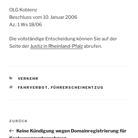
OLG Koblenz
Beschluss vom 10. Januar 2006
Az.: 1 Ws 18/06
Die vollständige Entscheidung können Sie auf der
Seite der
Justiz in Rheinland-Pfalz
abrufen.
KATEGORIEN
VERKEHR
SCHLAGWÖRTER
FAHRVERBOT
,
FÜHRERSCHEINENTZUG
Beitragsnavigation
Vorheriger
ZURÜCK
Beitrag
Keine Kündigung wegen Domainregistrierung für