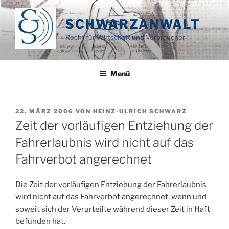
Zum
Inhalt
SCHWARZANWALT
springen
Recht für Wirtschaft und Verbraucher
Menü
VERÖFFENTLICHT
22. MÄRZ 2006
VON
HEINZ-ULRICH SCHWARZ
AM
Zeit der vorläufigen Entziehung der
Fahrerlaubnis wird nicht auf das
Fahrverbot angerechnet
Die Zeit der vorläufigen Entziehung der Fahrerlaubnis
wird nicht auf das Fahrverbot angerechnet, wenn und
soweit sich der Verurteilte während dieser Zeit in Haft
befunden hat.