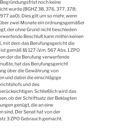
r Begründungsfrist noch keine
cht wurde (BGHZ 38, 376, 377, 378;
1977 aaO). Dies gilt um so mehr, wenn
 über zwei Monate ein ordnungsgemäßer
egt, der ohne Grund nicht beschieden
verwerfende Beschluß kann mithin keinen
ß, mit dem das Berufungsgericht die
ist gemäß §§ 127 i.V.m. 567 Abs. 1 ZPO
en der die Berufung verwerfende
ußte, hat das Berufungsgericht
dung über die Gewährung von
en und dabei die einschlägige
ichtshofs und des
erücksichtigen. Schließlich wird das
en, ob der Schriftsatz der Beklagten
ngen genügt, die an eine
 sind. Der Senat hat von der
Satz 3 ZPO Gebrauch gemacht.