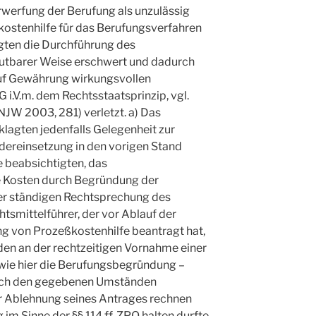
erwerfung der Berufung als unzulässig
ostenhilfe für das Berufungsverfahren
gten die Durchführung des
utbarer Weise erschwert und dadurch
uf Gewährung wirkungsvollen
G i.V.m. dem Rechtsstaatsprinzip, vgl.
JW 2003, 281) verletzt. a) Das
lagten jedenfalls Gelegenheit zur
dereinsetzung in den vorigen Stand
 beabsichtigten, das
e Kosten durch Begründung der
er ständigen Rechtsprechung des
tsmittelführer, der vor Ablauf der
ung von Prozeßkostenhilfe beantragt hat,
den an der rechtzeitigen Vornahme einer
wie hier die Berufungsbegründung –
 nach den gegebenen Umständen
er Ablehnung seines Antrages rechnen
g im Sinne der §§ 114 ff. ZPO halten durfte