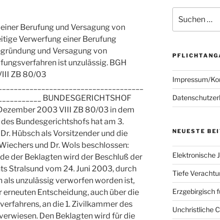
Suchen
nach:
 einer Berufung und Versagung von
eitige Verwerfung einer Berufung
gründung und Versagung von
PFLICHTANG
fungsverfahren ist unzulässig. BGH
III ZB 80/03
Impressum/Ko
_____________________________________
Datenschutzer
_____________ BUNDESGERICHTSHOF
Dezember 2003 VIII ZB 80/03 in dem
at des Bundesgerichtshofs hat am 3.
NEUESTE BE
r. Hübsch als Vorsitzender und die
, Wiechers und Dr. Wols beschlossen:
Elektronische J
de der Beklagten wird der Beschluß der
ts Stralsund vom 24. Juni 2003, durch
Tiefe Verachtun
 als unzulässig verworfen worden ist,
Erzgebirgisch 
r erneuten Entscheidung, auch über die
rfahrens, an die 1. Zivilkammer des
Unchristliche 
verwiesen. Den Beklagten wird für die