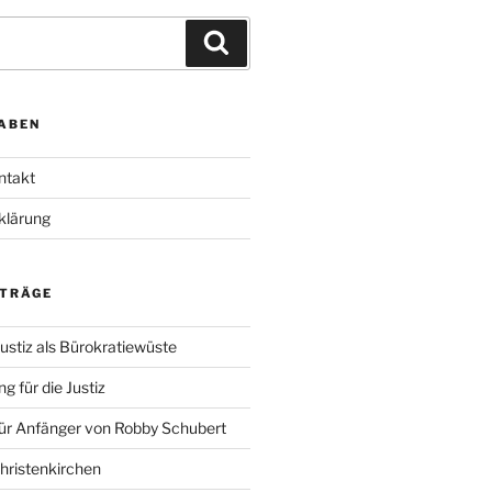
Suchen
ABEN
ntakt
klärung
ITRÄGE
ustiz als Bürokratiewüste
g für die Justiz
für Anfänger von Robby Schubert
Christenkirchen