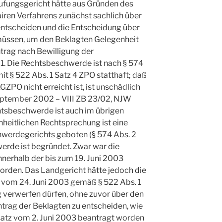
rufungsgericht hätte aus Gründen des
airen Verfahrens zunächst sachlich über
ntscheiden und die Entscheidung über
müssen, um den Beklagten Gelegenheit
trag nach Bewilligung der
. 1. Die Rechtsbeschwerde ist nach § 574
mit § 522 Abs. 1 Satz 4 ZPO statthaft; daß
GZPO nicht erreicht ist, ist unschädlich
September 2002 – VIII ZB 23/02, NJW
chtsbeschwerde ist auch im übrigen
inheitlichen Rechtsprechung ist eine
werdegerichts geboten (§ 574 Abs. 2
werde ist begründet. Zwar war die
nnerhalb der bis zum 19. Juni 2003
orden. Das Landgericht hätte jedoch die
 vom 24. Juni 2003 gemäß § 522 Abs. 1
g verwerfen dürfen, ohne zuvor über den
trag der Beklagten zu entscheiden, wie
tsatz vom 2. Juni 2003 beantragt worden