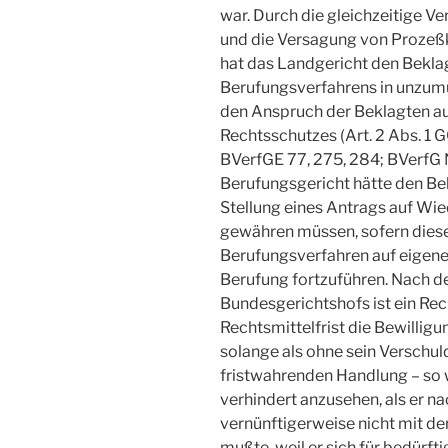
war. Durch die gleichzeitige V
und die Versagung von Prozeßk
hat das Landgericht den Bekla
Berufungsverfahrens in unzum
den Anspruch der Beklagten a
Rechtsschutzes (Art. 2 Abs. 1 G
BVerfGE 77, 275, 284; BVerfG N
Berufungsgericht hätte den Bek
Stellung eines Antrags auf Wie
gewähren müssen, sofern diese
Berufungsverfahren auf eigen
Berufung fortzuführen. Nach d
Bundesgerichtshofs ist ein Rech
Rechtsmittelfrist die Bewillig
solange als ohne sein Verschul
fristwahrenden Handlung – so 
verhindert anzusehen, als er
vernünftigerweise nicht mit d
mußte, weil er sich für bedürfti