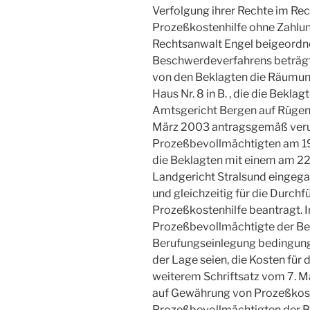
Verfolgung ihrer Rechte im R
Prozeßkostenhilfe ohne Zahlung
Rechtsanwalt Engel beigeordn
Beschwerdeverfahrens beträgt 2
von den Beklagten die Räumu
Haus Nr. 8 in B. , die die Bekl
Amtsgericht Bergen auf Rügen 
März 2003 antragsgemäß verur
Prozeßbevollmächtigten am 19.
die Beklagten mit einem am 22
Landgericht Stralsund eingega
und gleichzeitig für die Durc
Prozeßkostenhilfe beantragt. I
Prozeßbevollmächtigte der Bek
Berufungseinlegung bedingungsl
der Lage seien, die Kosten für
weiterem Schriftsatz vom 7. M
auf Gewährung von Prozeßkost
Prozeßbevollmächtigten der B