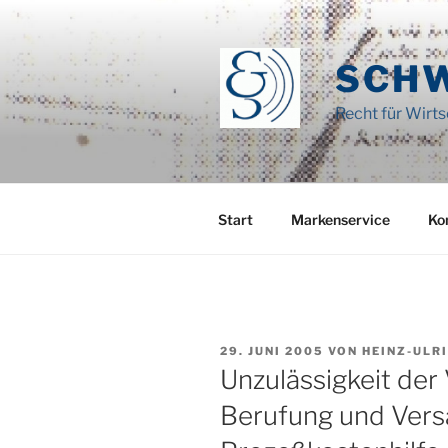
Zum
Inhalt
springen
SCH
Recht für Wirt
Start
Markenservice
Ko
VERÖFFENTLICHT
29. JUNI 2005
VON
HEINZ-ULR
AM
Unzulässigkeit der
Berufung und Ver