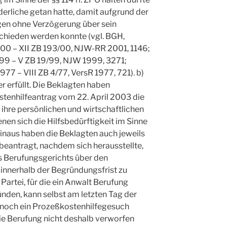
rderliche getan hatte, damit aufgrund der
gen ohne Verzögerung über sein
chieden werden konnte (vgl. BGH,
0 – XII ZB 193/00, NJW-RR 2001, 1146;
99 – V ZB 19/99, NJW 1999, 3271;
977 – VIII ZB 4/77, VersR 1977, 721). b)
r erfüllt. Die Beklagten haben
stenhilfeantrag vom 22. April 2003 die
 ihre persönlichen und wirtschaftlichen
enen sich die Hilfsbedürftigkeit im Sinne
hinaus haben die Beklagten auch jeweils
 beantragt, nachdem sich herausstellte,
s Berufungsgerichts über den
 innerhalb der Begründungsfrist zu
Partei, für die ein Anwalt Berufung
ünden, kann selbst am letzten Tag der
 noch ein Prozeßkostenhilfegesuch
die Berufung nicht deshalb verworfen