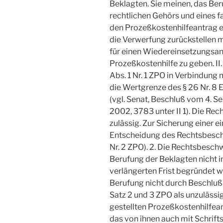
Beklagten. Sie meinen, das Be
rechtlichen Gehörs und eines f
den Prozeßkostenhilfeantrag e
die Verwerfung zurückstellen 
für einen Wiedereinsetzungsan
Prozeßkostenhilfe zu geben. II
Abs. 1 Nr. 1 ZPO in Verbindung 
die Wertgrenze des § 26 Nr. 8 E
(vgl. Senat, Beschluß vom 4. 
2002, 3783 unter II 1). Die Re
zulässig. Zur Sicherung einer e
Entscheidung des Rechtsbesch
Nr. 2 ZPO). 2. Die Rechtsbesch
Berufung der Beklagten nicht i
verlängerten Frist begründet w
Berufung nicht durch Beschluß
Satz 2 und 3 ZPO als unzulässi
gestellten Prozeßkostenhilfean
das von ihnen auch mit Schrif