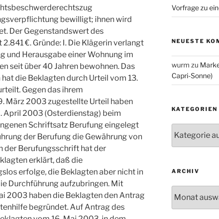
echtsbeschwerderechtszug
Vorfrage zu ein
sverpflichtung bewilligt; ihnen wird
et. Der Gegenstandswert des
NEUESTE KO
.841 €. Gründe: I. Die Klägerin verlangt
ng und Herausgabe einer Wohnung im
wurm
zu
Marke
agten seit über 40 Jahren bewohnen. Das
Capri-Sonne)
hat die Beklagten durch Urteil vom 13.
teilt. Gegen das ihrem
 März 2003 zugestellte Urteil haben
KATEGORIEN
. April 2003 (Osterdienstag) beim
ngenen Schriftsatz Berufung eingelegt
Kategorien
hführung der Berufung die Gewährung von
n der Berufungsschrift hat der
lagten erklärt, daß die
os erfolge, die Beklagten aber nicht in
ARCHIV
 die Durchführung aufzubringen. Mit
Archiv
ai 2003 haben die Beklagten den Antrag
enhilfe begründet. Auf Antrag des
eklagten vom 16. Mai 2003, in dem