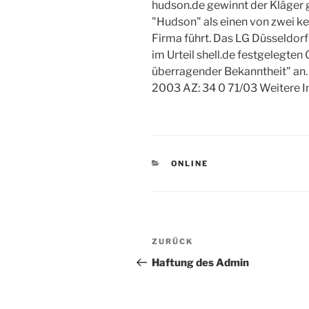
hudson.de gewinnt der Kläger 
"Hudson" als einen von zwei ke
Firma führt. Das LG Düsseldo
im Urteil shell.de festgelegten
überragender Bekanntheit" an.
2003 AZ: 34 0 71/03 Weitere 
KATEGORIEN
ONLINE
Beitragsnavigation
Vorheriger
ZURÜCK
Beitrag
Haftung des Admin