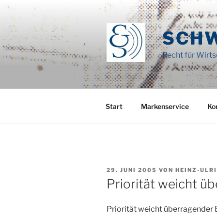
Zum
Inhalt
springen
SCH
Recht für Wirt
Start
Markenservice
Ko
VERÖFFENTLICHT
29. JUNI 2005
VON
HEINZ-ULR
AM
Priorität weicht ü
Priorität weicht überragender