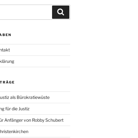
Suchen
ABEN
ntakt
klärung
ITRÄGE
ustiz als Bürokratiewüste
g für die Justiz
für Anfänger von Robby Schubert
Christenkirchen