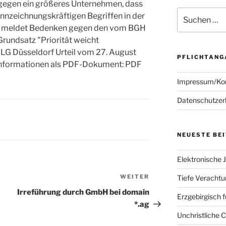
gegen ein größeres Unternehmen, dass
Suchen
nnzeichnungskräftigen Begriffen in der
nach:
rf meldet Bedenken gegen den vom BGH
 Grundsatz "Priorität weicht
 LG Düsseldorf Urteil vom 27. August
PFLICHTANG
Informationen als PDF-Dokument: PDF
Impressum/Ko
Datenschutzer
NEUESTE BE
Elektronische J
WEITER
Nächster
Tiefe Verachtun
Beitrag
Irreführung durch GmbH bei domain
Erzgebirgisch 
*.ag
Unchristliche 