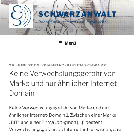
Zum
Inhalt
SCHWARZANWALT
springen
Recht für Wirtschaft und Verbraucher
Menü
VERÖFFENTLICHT
29. JUNI 2005
VON
HEINZ-ULRICH SCHWARZ
AM
Keine Verwechslungsgefahr von
Marke und nur ähnlicher Internet-
Domain
Keine Verwechslungsgefahr von Marke und nur
ähnlicher Internet-Domain 1. Zwischen einer Marke
„BIT“ und einer Firma „bit-gmbh […]“ besteht
Verwechslungsgefahr. Da Internetnutzer wissen, dass