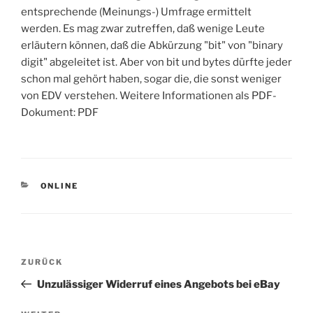
entsprechende (Meinungs-) Umfrage ermittelt
werden. Es mag zwar zutreffen, daß wenige Leute
erläutern können, daß die Abkürzung "bit" von "binary
digit" abgeleitet ist. Aber von bit und bytes dürfte jeder
schon mal gehört haben, sogar die, die sonst weniger
von EDV verstehen. Weitere Informationen als PDF-
Dokument: PDF
KATEGORIEN
ONLINE
Beitragsnavigation
Vorheriger
ZURÜCK
Beitrag
Unzulässiger Widerruf eines Angebots bei eBay