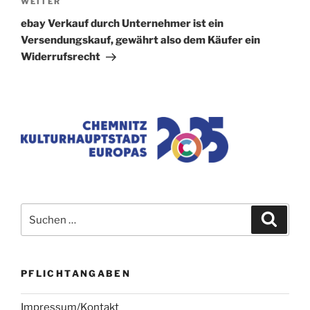
Nächster
WEITER
Beitrag
ebay Verkauf durch Unternehmer ist ein
Versendungskauf, gewährt also dem Käufer ein
Widerrufsrecht
Suchen
Suche
nach:
PFLICHTANGABEN
Impressum/Kontakt