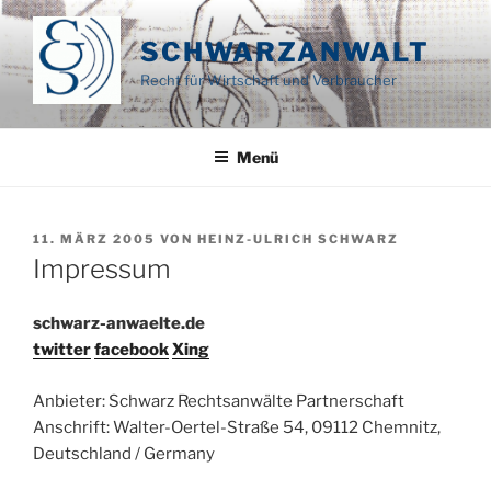
Zum
Inhalt
SCHWARZANWALT
springen
Recht für Wirtschaft und Verbraucher
Menü
VERÖFFENTLICHT
11. MÄRZ 2005
VON
HEINZ-ULRICH SCHWARZ
AM
Impressum
schwarz-anwaelte.de
twitter
facebook
Xing
Anbieter: Schwarz Rechtsanwälte Partnerschaft
Anschrift: Walter-Oertel-Straße 54, 09112 Chemnitz,
Deutschland / Germany