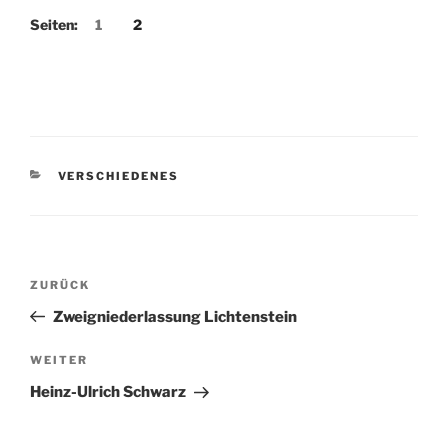
Seiten:
1
2
KATEGORIEN
VERSCHIEDENES
Beitragsnavigation
Vorheriger
ZURÜCK
Beitrag
Zweigniederlassung Lichtenstein
Nächster
WEITER
Beitrag
Heinz-Ulrich Schwarz