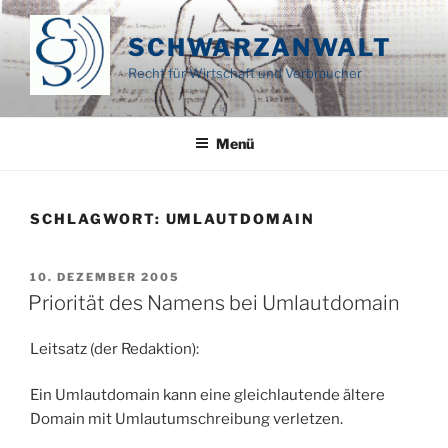
Zum
Inhalt
SCHWARZANWALT
springen
Recht für Wirtschaft und Verbraucher
Menü
SCHLAGWORT:
UMLAUTDOMAIN
VERÖFFENTLICHT
10. DEZEMBER 2005
AM
Priorität des Namens bei Umlautdomain
Leitsatz (der Redaktion):
Ein Umlautdomain kann eine gleichlautende ältere
Domain mit Umlautumschreibung verletzen.