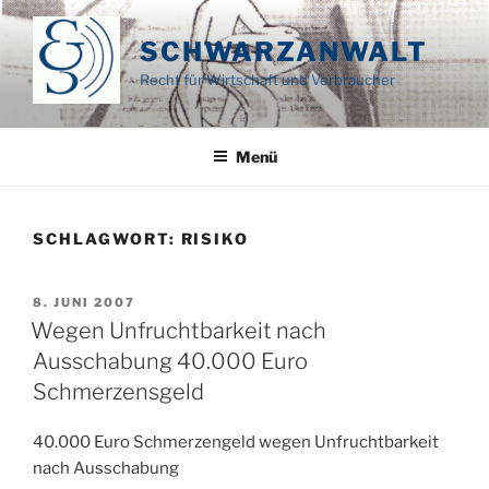
Zum
Inhalt
SCHWARZANWALT
springen
Recht für Wirtschaft und Verbraucher
Menü
SCHLAGWORT:
RISIKO
VERÖFFENTLICHT
8. JUNI 2007
AM
Wegen Unfruchtbarkeit nach
Ausschabung 40.000 Euro
Schmerzensgeld
40.000 Euro Schmerzengeld wegen Unfruchtbarkeit
nach Ausschabung