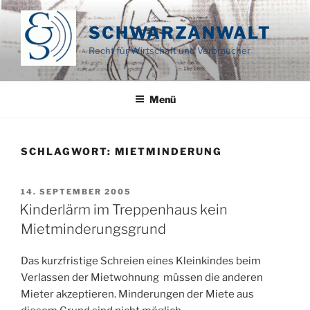
Zum
Inhalt
SCHWARZANWALT
springen
Recht für Wirtschaft und Verbraucher
Menü
SCHLAGWORT:
MIETMINDERUNG
VERÖFFENTLICHT
14. SEPTEMBER 2005
AM
Kinderlärm im Treppenhaus kein
Mietminderungsgrund
Das kurzfristige Schreien eines Kleinkindes beim
Verlassen der Mietwohnung müssen die anderen
Mieter akzeptieren. Minderungen der Miete aus