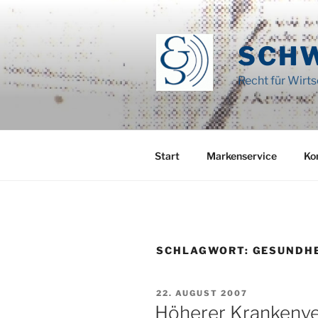
Zum
Inhalt
springen
SCH
Recht für Wirt
Start
Markenservice
Ko
SCHLAGWORT:
GESUNDH
VERÖFFENTLICHT
22. AUGUST 2007
AM
Höherer Krankenve