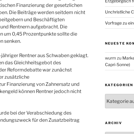
Erzgebirgisch 
ätischen Finanzierung der gesetzlichen
Unchristliche 
en. Die Beiträge werden seitdem nicht
rbeitgebern und Beschäftigten
Vorfrage zu ein
und Rentnern aufgebracht. Die
n um 0,45 Prozentpunkte sollte die
n senken.
NEUESTE KO
-jähriger Rentner aus Schwaben geklagt.
wurm
zu
Marke
en das Gleichheitsgebot des
Capri-Sonne)
der Reformdebatte war zunächst
r zusätzliche
ur Finanzierung von Zahnersatz und
KATEGORIEN
nkengeld können Rentner jedoch nicht
Kategorien
wurde bei der Verabschiedung des
endungszweck für den Zusatzbeitrag
ARCHIV