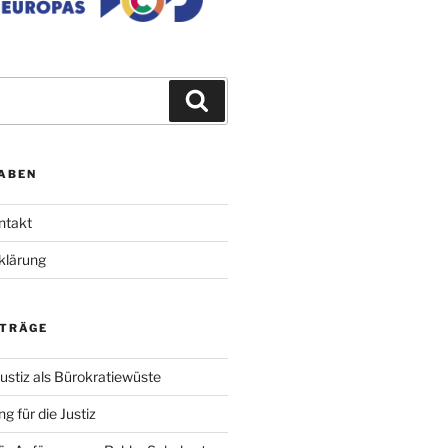
Suchen
ABEN
ntakt
klärung
ITRÄGE
ustiz als Bürokratiewüste
g für die Justiz