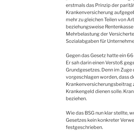
erstmals das Prinzip der parit
Krankenversicherung aufgegeb
mehr zu gleichen Teilen von A
beziehungsweise Rentenkasse 
Mehrbelastung der Versicherte
Sozialabgaben für Unternehme
Gegen das Gesetz hatte ein 66
Er sah darin einen Verstoß geg
Grundgesetzes. Denn im Zuge 
vorgeschlagen worden, dass de
Krankenversicherungsbeitrag z
Krankengeld dienen solle. Kra
beziehen.
Wie das BSG nun klar stellte, 
Gesetzes kein konkreter Verw
festgeschrieben.