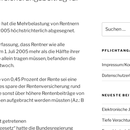
 hat die Mehrbelastung von Rentnern
Suchen
005 höchstrichterlich abgesegnet.
nach:
rfassung, dass Rentner wie alle
PFLICHTANG
 1. Juli 2005 mehr als die Hälfte ihrer
allein tragen müssen, befanden die
Impressum/Ko
ttwoch.
Datenschutzer
 von 0,45 Prozent der Rente sei eine
ies spare der Rentenversicherung rund
ie sonst über höhere Rentenbeiträge von
NEUESTE BE
n aufgebracht werden müssten (Az.: B
Elektronische J
Tiefe Verachtun
ft getretenen
esetz“ hatte die Bundesregierung