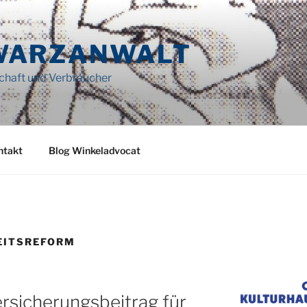
WARZANWALT
schaft und Verbraucher
ntakt
Blog Winkeladvocat
EITSREFORM
rsicherungsbeitrag für