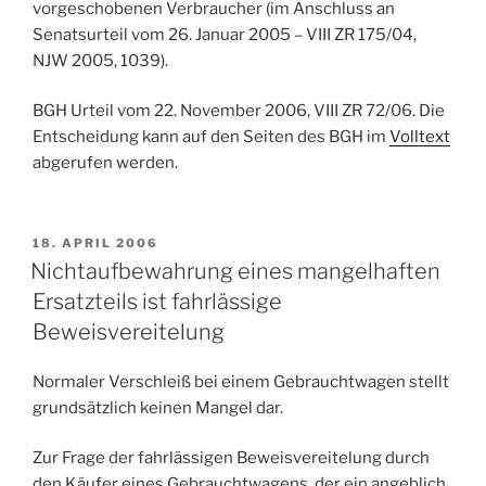
vorgeschobenen Verbraucher (im Anschluss an
Senatsurteil vom 26. Januar 2005 – VIII ZR 175/04,
NJW 2005, 1039).
BGH Urteil vom 22. November 2006, VIII ZR 72/06. Die
Entscheidung kann auf den Seiten des BGH im
Volltext
abgerufen werden.
VERÖFFENTLICHT
18. APRIL 2006
AM
Nichtaufbewahrung eines mangelhaften
Ersatzteils ist fahrlässige
Beweisvereitelung
Normaler Verschleiß bei einem Gebrauchtwagen stellt
grundsätzlich keinen Mangel dar.
Zur Frage der fahrlässigen Beweisvereitelung durch
den Käufer eines Gebrauchtwagens, der ein angeblich