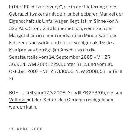
b) Die "Pflichtverletzung", die in der Lieferung eines
Gebrauchtwagens mit dem unbehebbaren Mangel der
Eigenschaft als Unfallwagen liegt, ist im Sinne von §
323 Abs. 5 Satz 2 BGB unerheblich, wenn sich der
Mangel allein in einem merkantilen Minderwert des
Fahrzeugs auswirkt und dieser weniger als 1% des
Kaufpreises beträgt (im Anschluss an die
Senatsurteile vom 14. September 2005 – VIII ZR
363/04, WM 2005, 2293, unter B II 2, und vom 10.
Oktober 2007 – VIII ZR 330/06, NJW 2008, 53, unter II
2).
BGH, Urteil vom 12.3.2008, Az: VIII ZR 253/05
, dessen
Volltext
auf den Seiten des Gerichts nachgelesen
werden kann.
VERÖFFENTLICHT
11. APRIL 2008