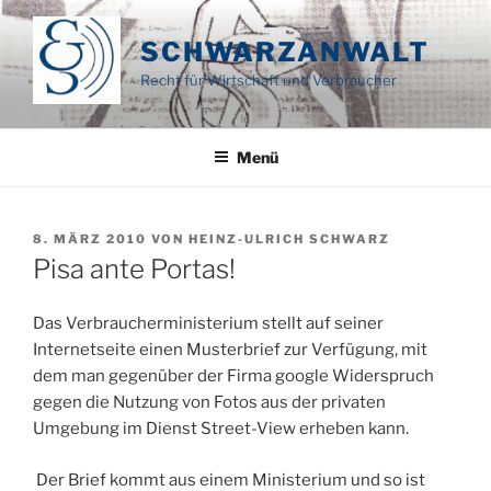
Zum
Inhalt
SCHWARZANWALT
springen
Recht für Wirtschaft und Verbraucher
Menü
VERÖFFENTLICHT
8. MÄRZ 2010
VON
HEINZ-ULRICH SCHWARZ
AM
Pisa ante Portas!
Das Verbraucherministerium stellt auf seiner
Internetseite einen Musterbrief zur Verfügung, mit
dem man gegenüber der Firma google Widerspruch
gegen die Nutzung von Fotos aus der privaten
Umgebung im Dienst Street-View erheben kann.
Der Brief kommt aus einem Ministerium und so ist