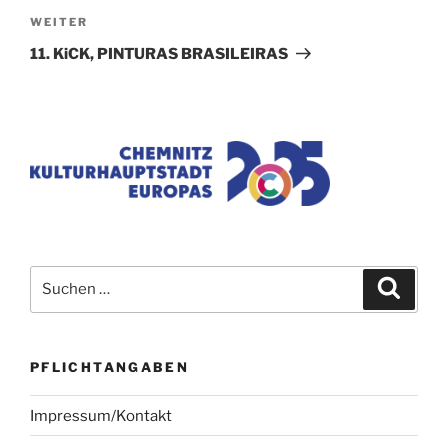
Nächster
WEITER
Beitrag
11. KiCK, PINTURAS BRASILEIRAS
Suchen
Suche
nach:
PFLICHTANGABEN
Impressum/Kontakt