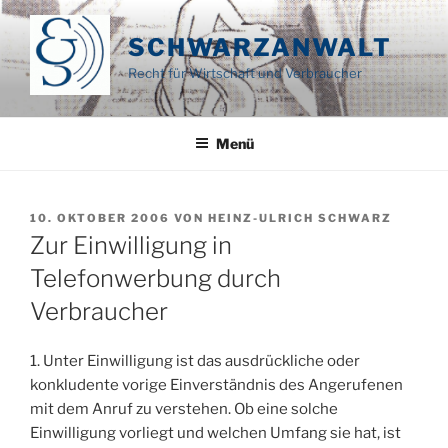
Zum
Inhalt
SCHWARZANWALT
springen
Recht für Wirtschaft und Verbraucher
Menü
VERÖFFENTLICHT
10. OKTOBER 2006
VON
HEINZ-ULRICH SCHWARZ
AM
Zur Einwilligung in
Telefonwerbung durch
Verbraucher
1. Unter Einwilligung ist das ausdrückliche oder
konkludente vorige Einverständnis des Angerufenen
mit dem Anruf zu verstehen. Ob eine solche
Einwilligung vorliegt und welchen Umfang sie hat, ist