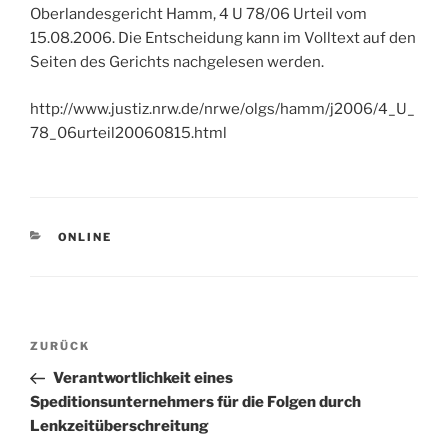
Oberlandesgericht Hamm, 4 U 78/06 Urteil vom
15.08.2006. Die Entscheidung kann im Volltext auf den
Seiten des Gerichts nachgelesen werden.
http://www.justiz.nrw.de/nrwe/olgs/hamm/j2006/4_U_
78_06urteil20060815.html
KATEGORIEN
ONLINE
Beitragsnavigation
Vorheriger
ZURÜCK
Beitrag
Verantwortlichkeit eines
Speditionsunternehmers für die Folgen durch
Lenkzeitüberschreitung