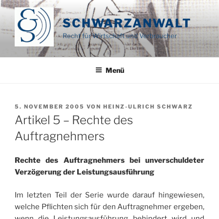
Zum
Inhalt
SCHWARZANWALT
springen
Recht für Wirtschaft und Verbraucher
Menü
VERÖFFENTLICHT
5. NOVEMBER 2005
VON
HEINZ-ULRICH SCHWARZ
AM
Artikel 5 – Rechte des
Auftragnehmers
Rechte des Auftragnehmers bei unverschuldeter
Verzögerung der Leistungsausführung
Im letzten Teil der Serie wurde darauf hingewiesen,
welche Pflichten sich für den Auftragnehmer ergeben,
wenn die Leistungsausführung behindert wird und