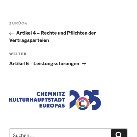
Beitragsnavigation
Vorheriger
ZURÜCK
Beitrag
Artikel 4 – Rechte und Pflichten der
Vertragsparteien
Nächster
WEITER
Beitrag
Artikel 6 – Leistungsstörungen
Suchen
Suche