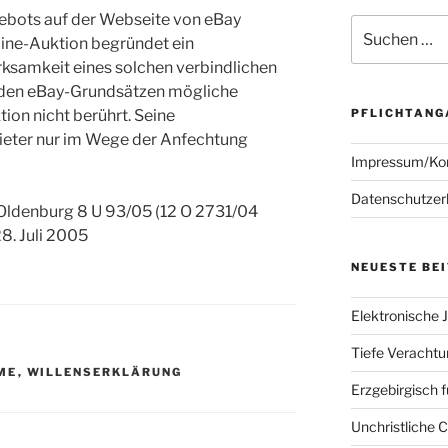
ebots auf der Webseite von eBay
Suchen
ine-Auktion begründet ein
nach:
rksamkeit eines solchen verbindlichen
 den eBay-Grundsätzen mögliche
PFLICHTANG
ion nicht berührt. Seine
ieter nur im Wege der Anfechtung
Impressum/Ko
Datenschutzer
Oldenburg 8 U 93/05 (12 O 2731/04
8. Juli 2005
NEUESTE BE
Elektronische J
Tiefe Verachtun
ME
,
WILLENSERKLÄRUNG
Erzgebirgisch 
Unchristliche 