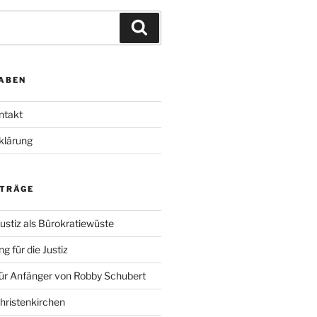
Suchen
ABEN
ntakt
klärung
ITRÄGE
ustiz als Bürokratiewüste
g für die Justiz
für Anfänger von Robby Schubert
Christenkirchen