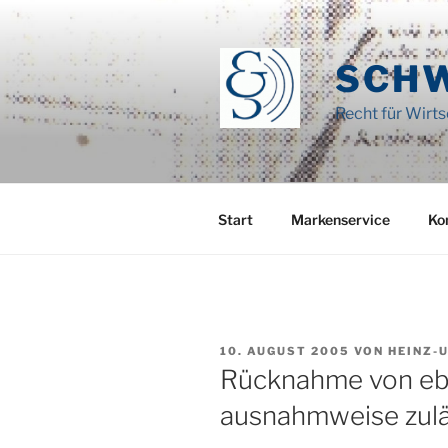
Zum
Inhalt
springen
SCH
Recht für Wirt
Start
Markenservice
Ko
VERÖFFENTLICHT
10. AUGUST 2005
VON
HEINZ-
AM
Rücknahme von eb
ausnahmweise zulä