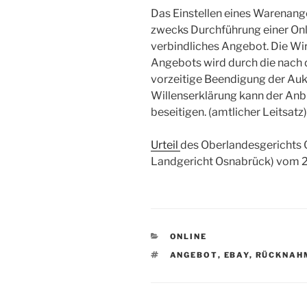
Das Einstellen eines Warenang
zwecks Durchführung einer Onl
verbindliches Angebot. Die Wi
Angebots wird durch die nach
vorzeitige Beendigung der Aukt
Willenserklärung kann der Anb
beseitigen. (amtlicher Leitsatz)
Urteil
des Oberlandesgerichts 
Landgericht Osnabrück) vom 2
KATEGORIEN
ONLINE
SCHLAGWÖRTER
ANGEBOT
,
EBAY
,
RÜCKNAH