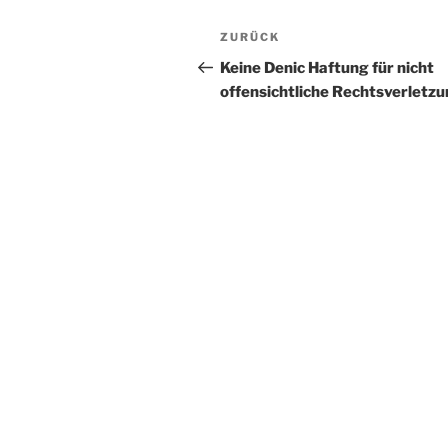
Beitragsnavigation
Vorheriger
ZURÜCK
Beitrag
Keine Denic Haftung für nicht
offensichtliche Rechtsverletz