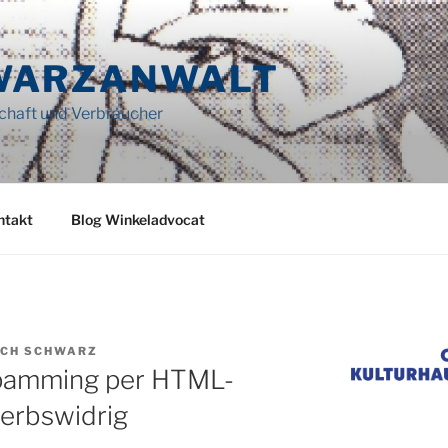
WARZANWALT
schaft und Verbraucher
ntakt
Blog Winkeladvocat
ICH SCHWARZ
pamming per HTML-
erbswidrig