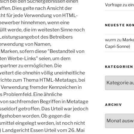
 sich bei den Suchergebnissen einen
Vorfrage zu ein
fen. Dies gelte nach Ansicht der
nicht für jede Verwendung von HTML-
tbewerber hinnehmen, wenn eine
NEUESTE KO
llt werde, die im weitesten Sinne noch
eistungsangebot des Betreibers
wurm
zu
Marke
e Verwendung von Namen,
Capri-Sonne)
arken, sofern diese "Bestandteil von
teten Werbe-Links" seien, um dem
partner zu ermöglichen. Die
KATEGORIEN
itert die ohnehin völlig uneinheitliche
Kategorien
richte zum Thema HTML-Metatags, bei
ie Verwendung fremder Kennzeichen in
s Problemfeld. Eine ähnliche
von sachfremden Begriffen in Metatage
ARCHIV
eldorf getroffen. Das Urteil war jedoch
fgehoben worden. Ob gegen die
Archiv
ittel eingelegt werden, ist noch nicht
) Landgericht Essen Urteil vom 26. Mai