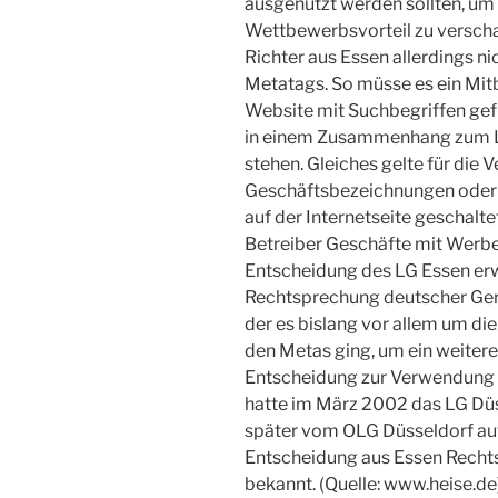
ausgenutzt werden sollten, um
Wettbewerbsvorteil zu verschaf
Richter aus Essen allerdings 
Metatags. So müsse es ein Mi
Website mit Suchbegriffen gefü
in einem Zusammenhang zum L
stehen. Gleiches gelte für di
Geschäftsbezeichnungen oder M
auf der Internetseite geschal
Betreiber Geschäfte mit Werbe
Entscheidung des LG Essen erwe
Rechtsprechung deutscher Ge
der es bislang vor allem um d
den Metas ging, um ein weitere
Entscheidung zur Verwendung 
hatte im März 2002 das LG Düss
später vom OLG Düsseldorf au
Entscheidung aus Essen Rechtsm
bekannt. (Quelle: www.heise.de