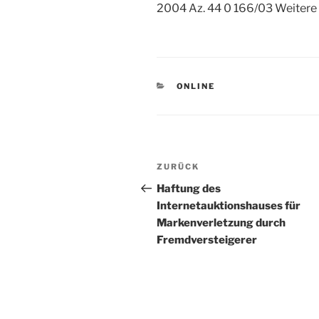
2004 Az. 44 0 166/03 Weitere
KATEGORIEN
ONLINE
Beitragsnavigation
Vorheriger
ZURÜCK
Beitrag
Haftung des
Internetauktionshauses für
Markenverletzung durch
Fremdversteigerer