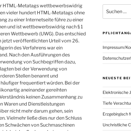
r HTML-Metatags wettbewerbswidrig
Suchen
en vieler hundert HTML-Metatags ohne
nach:
g zu einer Internetseite führe zu einer
n und ist wettbewerbswidrig nach § 1
PFLICHTANG
teren Wettbewerb (UWG). Das entschied
jetzt veröffentlichten Urteil vom 26.
Impressum/Ko
ägerin des Verfahrens war ein
band. Nach den Ausführungen des
Datenschutzer
 Verwendung von Suchbegriffen dazu,
eklagten bei der Verwendung von
rderen Stellen benannt und
NEUESTE BE
äufiger frequentiert würden. Bei der
konartig aneinander gereihten
Elektronische J
m Verständnis keinen Zusammenhang zu
Tiefe Verachtun
en Waren und Dienstleistungen
iber nicht mehr darum gehen, sein
Erzgebirgisch 
n. Vielmehr ließe dies nur den Schluss
Unchristliche 
chen Schwächen von Suchmaschinen