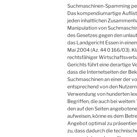
Suchmaschinen-Spamming pe
Das kompendiumartige Auflist
jeden inhaltlichen Zusammenhan
Manipulation von Suchmaschine
des Gesetzes gegen den unlau
das Landgericht Essen in einem 
Mai 2004 (Az. 44 0 166/03). Kl
rechtsfähiger Wirtschaftsver
Gerichts führt eine derartige
dass die Internetseiten der B
Suchmaschinen an einer der vo
entsprechend von den Nutzern h
Verwendung von hunderten lexi
Begriffen, die auch bei weite
den auf den Seiten angeboten
aufweisen, könne es dem Betre
Angebot optimal zu präsentiere
zu, dass dadurch die technis