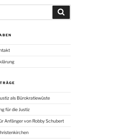
Suchen
ABEN
ntakt
klärung
ITRÄGE
ustiz als Bürokratiewüste
g für die Justiz
für Anfänger von Robby Schubert
Christenkirchen