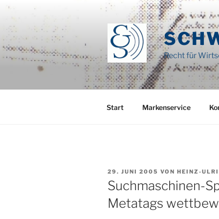
Zum
Inhalt
springen
SCH
Recht für Wirt
Start
Markenservice
Ko
VERÖFFENTLICHT
29. JUNI 2005
VON
HEINZ-ULR
AM
Suchmaschinen-S
Metatags wettbew