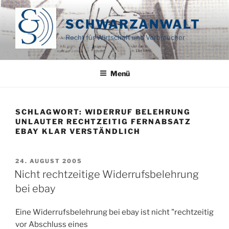
Zum
Inhalt
SCHWARZANWALT
springen
Recht für Wirtschaft und Verbraucher
Menü
SCHLAGWORT:
WIDERRUF BELEHRUNG
UNLAUTER RECHTZEITIG FERNABSATZ
EBAY KLAR VERSTÄNDLICH
VERÖFFENTLICHT
24. AUGUST 2005
AM
Nicht rechtzeitige Widerrufsbelehrung
bei ebay
Eine Widerrufsbelehrung bei ebay ist nicht "rechtzeitig
vor Abschluss eines