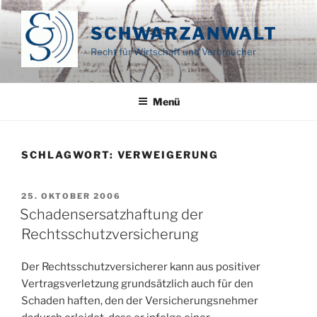
Zum
Inhalt
SCHWARZANWALT
springen
Recht für Wirtschaft und Verbraucher
Menü
SCHLAGWORT:
VERWEIGERUNG
VERÖFFENTLICHT
25. OKTOBER 2006
AM
Schadensersatzhaftung der
Rechtsschutzversicherung
Der Rechtsschutzversicherer kann aus positiver
Vertragsverletzung grundsätzlich auch für den
Schaden haften, den der Versicherungsnehmer