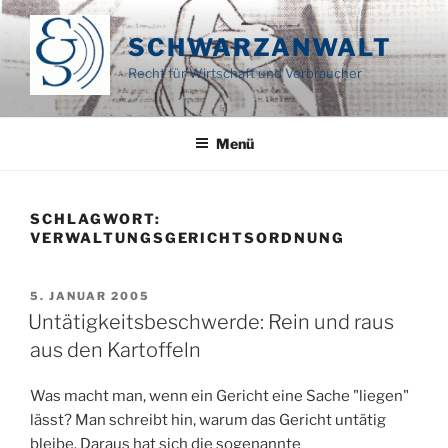
Zum
Inhalt
SCHWARZANWALT
springen
Recht für Wirtschaft und Verbraucher
Menü
SCHLAGWORT:
VERWALTUNGSGERICHTSORDNUNG
VERÖFFENTLICHT
5. JANUAR 2005
AM
Untätigkeitsbeschwerde: Rein und raus
aus den Kartoffeln
Was macht man, wenn ein Gericht eine Sache "liegen"
lässt? Man schreibt hin, warum das Gericht untätig
bleibe. Daraus hat sich die sogenannte