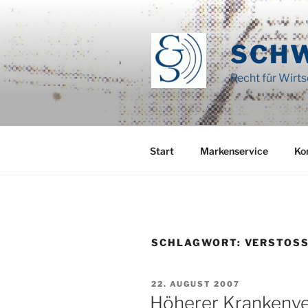
Zum
Inhalt
springen
SCH
Recht für Wirt
Start
Markenservice
Ko
SCHLAGWORT:
VERSTOSS
VERÖFFENTLICHT
22. AUGUST 2007
AM
Höherer Krankenve