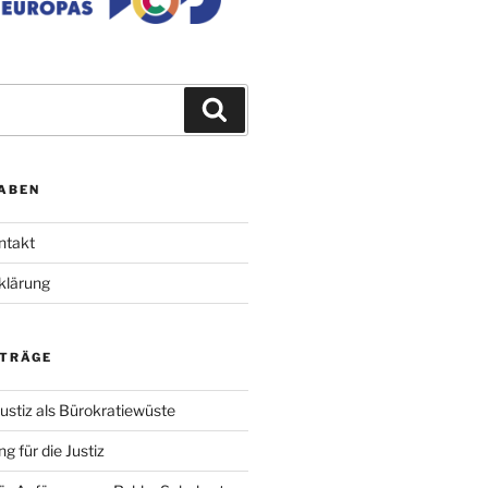
Suchen
ABEN
ntakt
klärung
ITRÄGE
ustiz als Bürokratiewüste
g für die Justiz