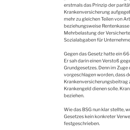
erstmals das Prinzip der parit
Krankenversicherung aufgegeb
mehr zu gleichen Teilen von A
beziehungsweise Rentenkasse 
Mehrbelastung der Versicherte
Sozialabgaben für Unternehme
Gegen das Gesetz hatte ein 66
Er sah darin einen Verstoß geg
Grundgesetzes. Denn im Zuge 
vorgeschlagen worden, dass de
Krankenversicherungsbeitrag z
Krankengeld dienen solle. Kra
beziehen.
Wie das BSG nun klar stellte, 
Gesetzes kein konkreter Verw
festgeschrieben.