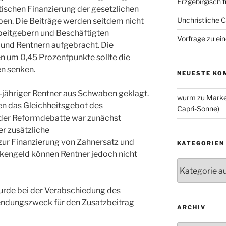
Erzgebirgisch 
ätischen Finanzierung der gesetzlichen
Unchristliche 
en. Die Beiträge werden seitdem nicht
rbeitgebern und Beschäftigten
Vorfrage zu ein
und Rentnern aufgebracht. Die
n um 0,45 Prozentpunkte sollte die
n senken.
NEUESTE KO
-jähriger Rentner aus Schwaben geklagt.
wurm
zu
Marke
en das Gleichheitsgebot des
Capri-Sonne)
der Reformdebatte war zunächst
r zusätzliche
ur Finanzierung von Zahnersatz und
KATEGORIEN
nkengeld können Rentner jedoch nicht
Kategorien
wurde bei der Verabschiedung des
endungszweck für den Zusatzbeitrag
ARCHIV