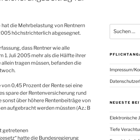
 hat die Mehrbelastung von Rentnern
Suchen
005 höchstrichterlich abgesegnet.
nach:
rfassung, dass Rentner wie alle
PFLICHTANG
 1. Juli 2005 mehr als die Hälfte ihrer
allein tragen müssen, befanden die
Impressum/Ko
ttwoch.
Datenschutzer
 von 0,45 Prozent der Rente sei eine
ies spare der Rentenversicherung rund
ie sonst über höhere Rentenbeiträge von
NEUESTE BE
n aufgebracht werden müssten (Az.: B
Elektronische J
Tiefe Verachtun
ft getretenen
esetz“ hatte die Bundesregierung