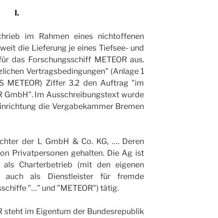
I.
chrieb im Rahmen eines nichtoffenen
it die Lieferung je eines Tiefsee- und
 für das Forschungsschiff METEOR aus.
tzlichen Vertragsbedingungen" (Anlage 1
S METEOR) Ziffer 3.2 den Auftrag "im
R GmbH". Im Ausschreibungstext wurde
einrichtung die Vergabekammer Bremen
ochter der L GmbH & Co. KG, …. Deren
on Privatpersonen gehalten. Die Ag ist
 als Charterbetrieb (mit den eigenen
 auch als Dienstleister für fremde
sschiffe "…" und "METEOR") tätig.
 steht im Eigentum der Bundesrepublik