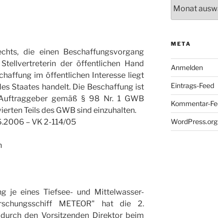
Archiv
META
echts, die einen Beschaffungsvorgang
Stellvertreterin der öffentlichen Hand
Anmelden
haffung im öffentlichen Interesse liegt
Eintrags-Feed
es Staates handelt. Die Beschaffung ist
 Auftraggeber gemäß § 98 Nr. 1 GWB
Kommentar-Fe
erten Teils des GWB sind einzuhalten.
6.2006 – VK 2-114/05
WordPress.org
n
g je eines Tiefsee- und Mittelwasser-
rschungsschiff METEOR" hat die 2.
urch den Vorsitzenden Direktor beim