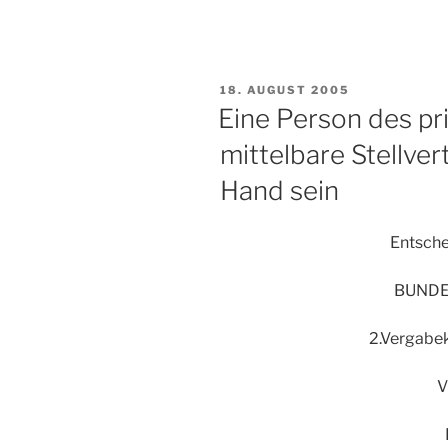
VERÖFFENTLICHT
18. AUGUST 2005
AM
Eine Person des pr
mittelbare Stellver
Hand sein
Entsche
BUND
2.Vergabe
V