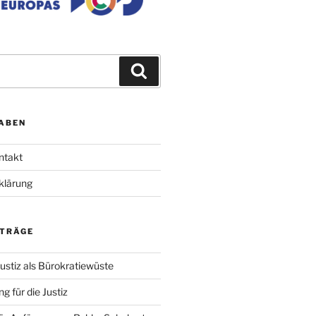
Suchen
ABEN
ntakt
klärung
ITRÄGE
ustiz als Bürokratiewüste
g für die Justiz