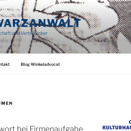
WARZANWALT
schaft und Verbraucher
ntakt
Blog Winkeladvocat
HMEN
gwort bei Firmenaufgabe