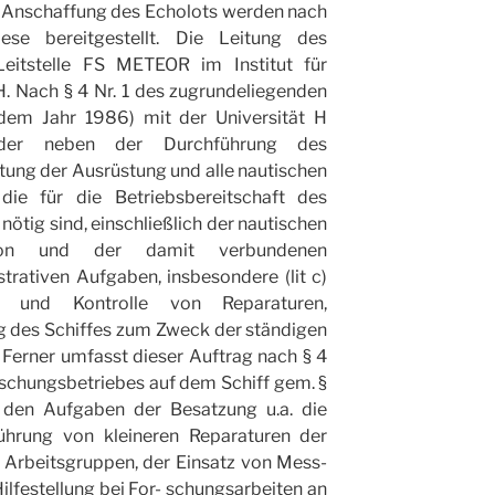
ie Anschaffung des Echolots werden nach
e bereitgestellt. Die Leitung des
 Leitstelle FS METEOR im Institut für
. Nach § 4 Nr. 1 des zugrundeliegenden
dem Jahr 1986) mit der Universität H
eder neben der Durchführung des
tung der Ausrüstung und alle nautischen
die für die Betriebsbereitschaft des
nötig sind, einschließlich der nautischen
tion und der damit verbundenen
trativen Aufgaben, insbesondere (lit c)
g und Kontrolle von Reparaturen,
g des Schiffes zum Zweck der ständigen
 Ferner umfasst dieser Auftrag nach § 4
rschungsbetriebes auf dem Schiff gem. §
u den Aufgaben der Besatzung u.a. die
ührung von kleineren Reparaturen der
 Arbeitsgruppen, der Einsatz von Mess-
lfestellung bei For- schungsarbeiten an