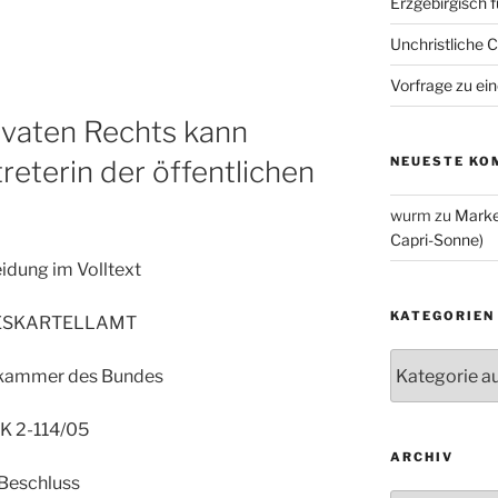
Erzgebirgisch 
Unchristliche 
Vorfrage zu ein
ivaten Rechts kann
NEUESTE KO
treterin der öffentlichen
wurm
zu
Marke
Capri-Sonne)
idung im Volltext
KATEGORIEN
ESKARTELLAMT
Kategorien
kammer des Bundes
K 2-114/05
ARCHIV
Beschluss