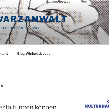
WARZANWALT
schaft und Verbraucher
ntakt
Blog Winkeladvocat
AN
estaltungen können