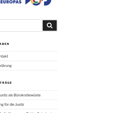
Suchen
ABEN
ntakt
klärung
ITRÄGE
ustiz als Bürokratiewüste
g für die Justiz