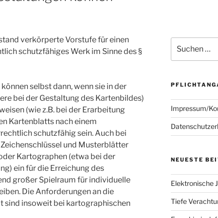
stand verkörperte Vorstufe für einen
Suchen
tlich schutzfähiges Werk im Sinne des §
nach:
PFLICHTANG
können selbst dann, wenn sie in der
e bei der Gestaltung des Kartenbildes)
Impressum/Ko
eisen (wie z.B. bei der Erarbeitung
en Kartenblatts nach einem
Datenschutzer
echtlich schutzfähig sein. Auch bei
Zeichenschlüssel und Musterblätter
oder Kartographen (etwa bei der
NEUESTE BE
g) ein für die Erreichung des
d großer Spielraum für individuelle
Elektronische J
eiben. Die Anforderungen an die
Tiefe Verachtun
t sind insoweit bei kartographischen