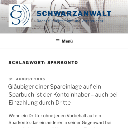
Zum
Inhalt
SCHWARZANWALT
springen
Recht für Wirtschaft und Verbraucher
Menü
SCHLAGWORT:
SPARKONTO
VERÖFFENTLICHT
31. AUGUST 2005
AM
Gläubiger einer Spareinlage auf ein
Sparbuch ist der Kontoinhaber – auch bei
Einzahlung durch Dritte
Wenn ein Dritter ohne jeden Vorbehalt auf ein
Sparkonto, das ein anderer in seiner Gegenwart bei