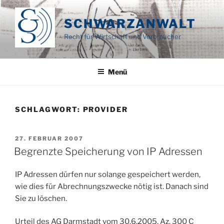
Zum
Inhalt
SCHWARZANWALT
springen
Recht für Wirtschaft und Verbraucher
Menü
SCHLAGWORT:
PROVIDER
VERÖFFENTLICHT
27. FEBRUAR 2007
AM
Begrenzte Speicherung von IP Adressen
IP Adressen dürfen nur solange gespeichert werden,
wie dies für Abrechnungszwecke nötig ist. Danach sind
Sie zu löschen.
Urteil des AG Darmstadt vom 30.6.2005, Az. 300 C