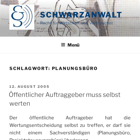
Zum
Inhalt
SCHWARZANWALT
springen
Recht für Wirtschaft und Verbraucher
Menü
SCHLAGWORT:
PLANUNGSBÜRO
VERÖFFENTLICHT
12. AUGUST 2005
AM
Öffentlicher Auftraggeber muss selbst
werten
Der öffentliche Auftrageber hat die
Wertungsentscheidung selbst zu treffen, er darf sie
nicht einem Sachverständigen (Planungsbüro,