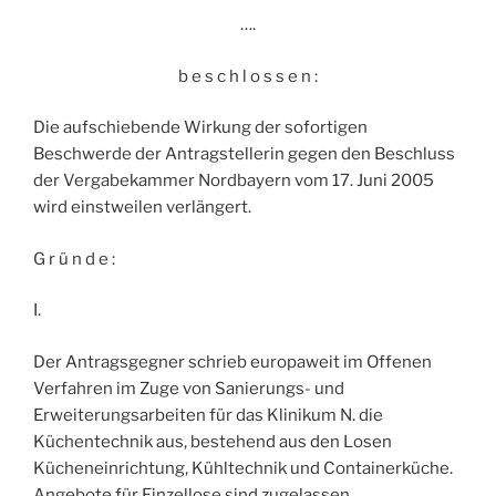
….
b e s c h l o s s e n :
Die aufschiebende Wirkung der sofortigen
Beschwerde der Antragstellerin gegen den Beschluss
der Vergabekammer Nordbayern vom 17. Juni 2005
wird einstweilen verlängert.
G r ü n d e :
I.
Der Antragsgegner schrieb europaweit im Offenen
Verfahren im Zuge von Sanierungs- und
Erweiterungsarbeiten für das Klinikum N. die
Küchentechnik aus, bestehend aus den Losen
Kücheneinrichtung, Kühltechnik und Containerküche.
Angebote für Einzellose sind zugelassen,