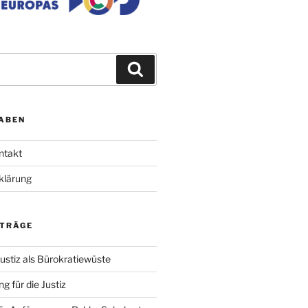
Suchen
ABEN
ntakt
klärung
ITRÄGE
ustiz als Bürokratiewüste
g für die Justiz