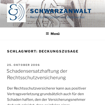
Zum
Inhalt
SCHWARZANWALT
springen
Recht für Wirtschaft und Verbraucher
Menü
SCHLAGWORT:
DECKUNGSZUSAGE
VERÖFFENTLICHT
25. OKTOBER 2006
AM
Schadensersatzhaftung der
Rechtsschutzversicherung
Der Rechtsschutzversicherer kann aus positiver
Vertragsverletzung grundsätzlich auch für den
Schaden haften, den der Versicherungsnehmer