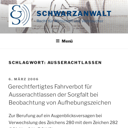
Zum
Inhalt
SCHWARZANWALT
springen
Recht für Wirtschaft und Verbraucher
Menü
SCHLAGWORT:
AUSSERACHTLASSEN
VERÖFFENTLICHT
6. MÄRZ 2006
AM
Gerechtfertigtes Fahrverbot für
Ausserachtlassen der Sorgfalt bei
Beobachtung von Aufhebungszeichen
Zur Berufung auf ein Augenblicksversagen bei
Verwechslung des Zeichens 280 mit dem Zeichen 282