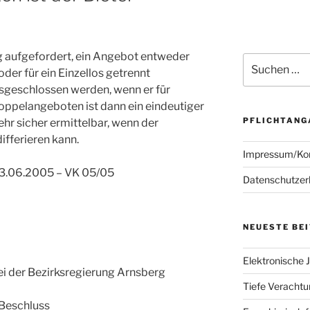
ig aufgefordert, ein Angebot entweder
Suchen
der für ein Einzellos getrennt
nach:
sgeschlossen werden, wenn er für
oppelangeboten ist dann ein eindeutiger
PFLICHTANG
hr sicher ermittelbar, wenn der
ifferieren kann.
Impressum/Ko
23.06.2005 – VK 05/05
Datenschutzer
NEUESTE BE
Elektronische J
 der Bezirksregierung Arnsberg
Tiefe Verachtun
Beschluss