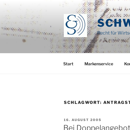
Zum
Inhalt
springen
SCH
Recht für Wirt
Start
Markenservice
Ko
SCHLAGWORT:
ANTRAGS
VERÖFFENTLICHT
16. AUGUST 2005
AM
Bei Doppelangebote