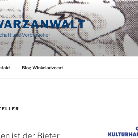
WARZANWALT
schaft und Verbraucher
ntakt
Blog Winkeladvocat
TELLER
n ist der Bieter