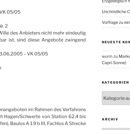
Erzgebirgisch 
Unchristliche 
VK 05/05
Vorfrage zu ein
r. 2
lle des Anbieters nicht mehr eindeutig
lbar ist, sind diese Angebote zwingend
NEUESTE KO
23.06.2005 – VK 05/05
wurm
zu
Marke
Capri-Sonne)
n
KATEGORIEN
Kategorien
benangeboten im Rahmen des Verfahrens
h Hagen/Schwerte von Station 62,4 bis
ARCHIV
), Baulos A 1.9 b III, Fachlos A Strecke