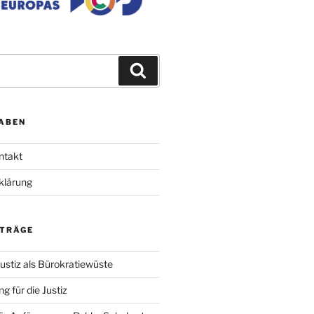
Suchen
ABEN
ntakt
klärung
ITRÄGE
ustiz als Bürokratiewüste
g für die Justiz