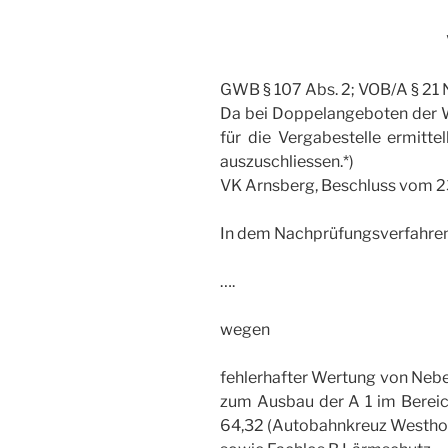
GWB § 107 Abs. 2; VOB/A § 21 N
Da bei Doppelangeboten der Wi
für die Vergabestelle ermitte
auszuschliessen.*)
VK Arnsberg, Beschluss vom 
In dem Nachprüfungsverfahre
….
wegen
fehlerhafter Wertung von Ne
zum Ausbau der A 1 im Bereic
64,32 (Autobahnkreuz Westhofen